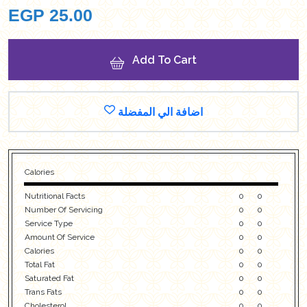
EGP
25.00
Add To Cart
اضافة الي المفضلة
Calories
Nutritional Facts
0
0
Number Of Servicing
0
0
Service Type
0
0
Amount Of Service
0
0
Calories
0
0
Total Fat
0
0
Saturated Fat
0
0
Trans Fats
0
0
Cholesterol
0
0