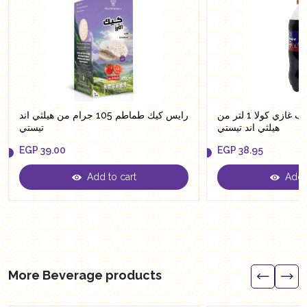
هيلثي كولا مشروب غازي كولا 1 لتر من
رايس كيك طماطم 105 جرام من هيلثي اند
هيلثي اند تيستي
تيستي
EGP
39.00
EGP
38.95
Add to cart
Add t
EGP
39.00
EGP
38.95
More Beverage products