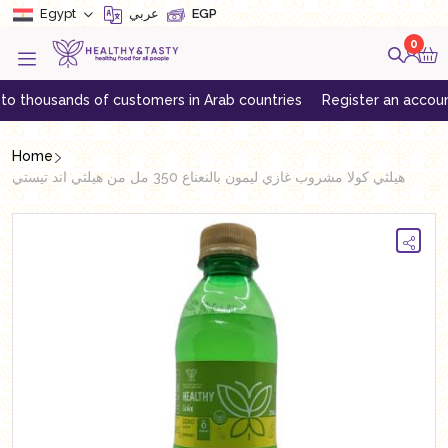
Egypt
عربي
EGP
0
housands of customers in Arab countries
Register an account to g
Home
هيلثي كولا مشروب غازي ليمون بالنعناع 350 مل من هيلثي اند تيستي