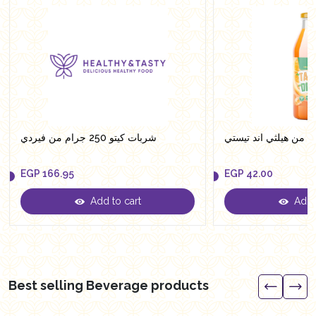
شربات كيتو 250 جرام من فيردي
EGP
166.95
EGP
42.00
Add to cart
Add t
EGP
166.95
EGP
42.00
Best selling Beverage products