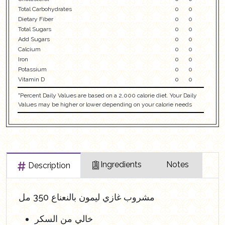
Total Carbohydrates
0
0
Dietary Fiber
0
0
Total Sugars
0
0
Add Sugars
0
0
Calcium
0
0
Iron
0
0
Potassium
0
0
Vitamin D
0
0
"Percent Daily Values are based on a 2,000 calorie diet. Your Daily
Values may be higher or lower depending on your calorie needs
Ingredients
Notes
Description
مشروب غازي ليمون بالنعناع 350 مل
خالي من السكر