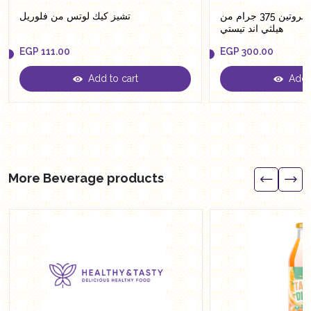
شيكولاتة سبريد بروتين 375 جرام من
تشيز كيك لوتس من فلوريل
هيلثي اند تيستي
EGP
111.00
EGP
300.00
Add to cart
Add t
EGP
111.00
EGP
300.00
More Beverage products