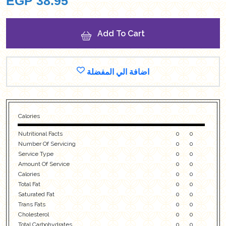
EGP
38.95
Add To Cart
اضافة الي المفضلة
Calories
Nutritional Facts
0
0
Number Of Servicing
0
0
Service Type
0
0
Amount Of Service
0
0
Calories
0
0
Total Fat
0
0
Saturated Fat
0
0
Trans Fats
0
0
Cholesterol
0
0
Total Carbohydrates
0
0