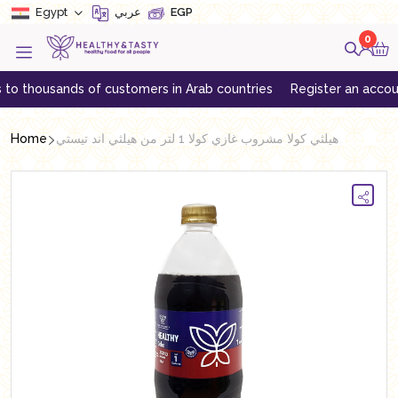
Egypt
عربي
EGP
0
ousands of customers in Arab countries
Register an account to g
Home
هيلثي كولا مشروب غازي كولا 1 لتر من هيلثي اند تيستي