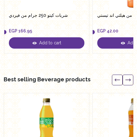
شربات كيتو 250 جرام من فيردي
EGP
166.95
EGP
42.00
Add to cart
Add t
EGP
166.95
EGP
42.00
Best selling Beverage products