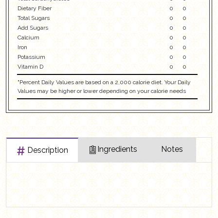
Dietary Fiber
0
0
Total Sugars
0
0
Add Sugars
0
0
Calcium
0
0
Iron
0
0
Potassium
0
0
Vitamin D
0
0
"Percent Daily Values are based on a 2,000 calorie diet. Your Daily
Values may be higher or lower depending on your calorie needs
Ingredients
Notes
Description