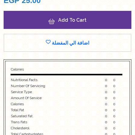
EGP
25.00
Add To Cart
اضافة الي المفضلة
Calories
Nutritional Facts
0
0
Number Of Servicing
0
0
Service Type
0
0
Amount Of Service
0
0
Calories
0
0
Total Fat
0
0
Saturated Fat
0
0
Trans Fats
0
0
Cholesterol
0
0
Total Carbohydrates
0
0