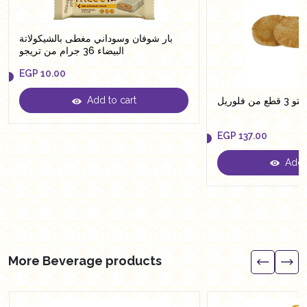
بار شوفان وسوداني مغطى بالشيكولاتة
البيضاء 36 جرام من تريجو
EGP
10.00
Add to cart
ن فلوريل
EGP
10.00
EGP
137.00
Add t
EGP
137.00
More Beverage products