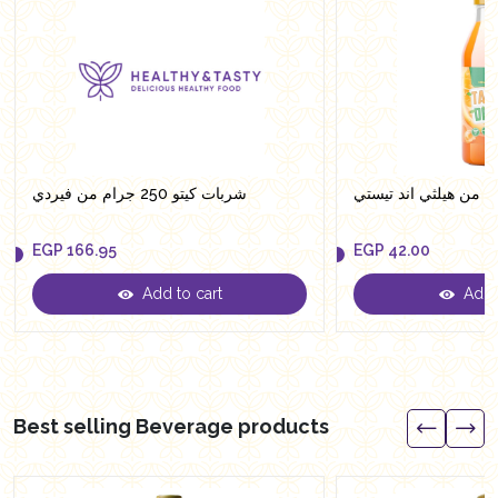
شربات كيتو 250 جرام من فيردي
EGP
166.95
EGP
42.00
Add to cart
Add t
EGP
166.95
EGP
42.00
Best selling Beverage products