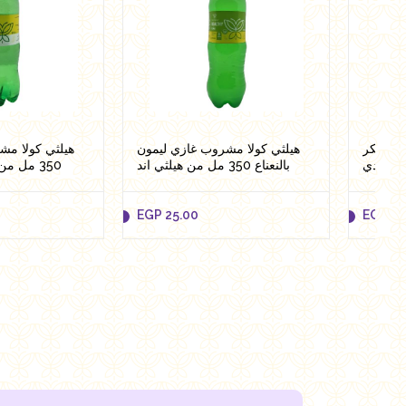
ون سكر
هيلثي كولا مشروب غازي ليمون
هيلثي كولا مش
بالنعناع 350 مل من هيلثي اند
350 مل من هيلثي اند تيستي
تيستي
EGP
25.00
EGP
41
EGP
25.00
EGP
41
to cart
Add to cart