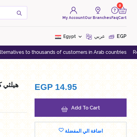
0
My Account
Our Branches
Faq
Cart
( 0 Product )
عربي
EGP
Egypt
s to thousands of customers in Arab countries
Register an 
There are no products to
display at the moment
EGP
14.95
Add To Cart
اضافة الي المفضلة