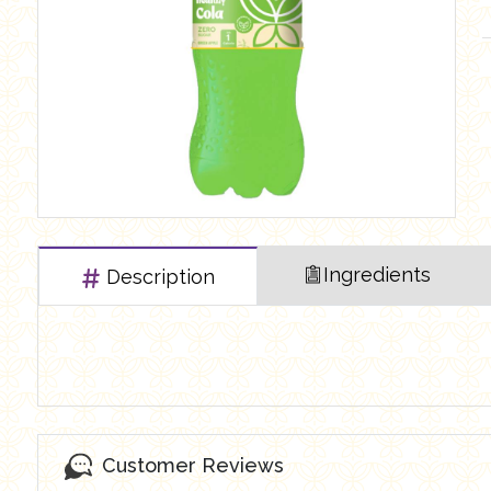
العروض Offers
Butchry
رايس كيك Rice cake
Healthy Cola
Ingredients
Description
Customer Reviews