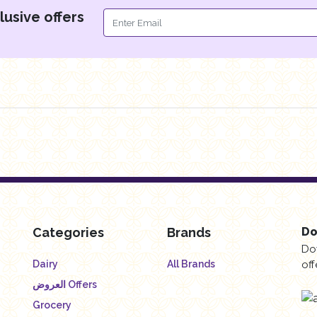
lusive offers
Categories
Brands
Do
Do
Dairy
All Brands
off
العروض Offers
Grocery