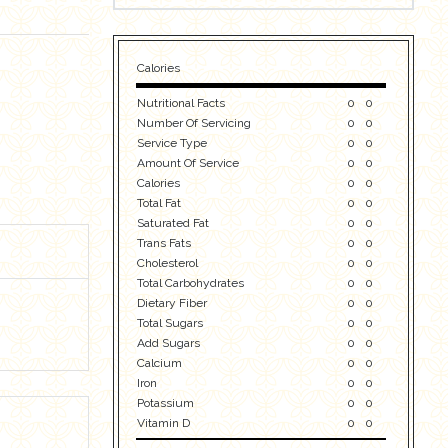
Calories
Nutritional Facts
0
0
Number Of Servicing
0
0
Service Type
0
0
Amount Of Service
0
0
Calories
0
0
Total Fat
0
0
Saturated Fat
0
0
Trans Fats
0
0
Cholesterol
0
0
Total Carbohydrates
0
0
Dietary Fiber
0
0
Total Sugars
0
0
Add Sugars
0
0
Calcium
0
0
Iron
0
0
Potassium
0
0
Vitamin D
0
0