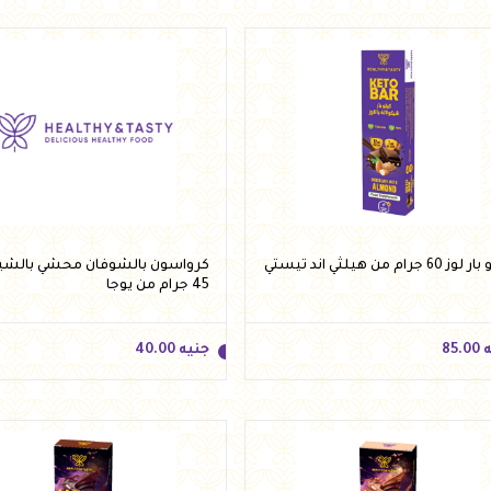
ه
59.95
جنيه
59.95
أضف للسلة
أضف للسلة
60 جرام من هيلثي اند تيستي
كرواسون بالشوفان محشي بالشيك
45 جرام من يوجا
ه
85.00
جنيه
40.00