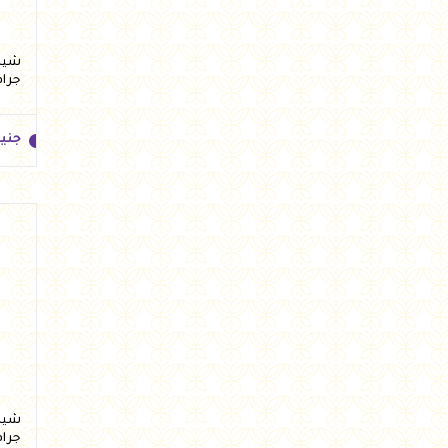
جرام
جني
جني
جرام