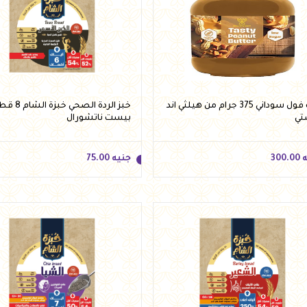
ه
85.00
جنيه
85.00
أضف للسلة
أضف للسلة
زبده فول سوداني 375 جرام من هيلثي اند
خبز الردة الصحي
تي
بيست ناتشورال
ه
300.00
جنيه
75.00
ه
300.00
جنيه
75.00
أضف للسلة
أضف للسلة