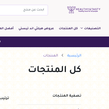
التصنيفات
كل المنتجات
عروض هيلثي اند تيستي
أفضل الم
مشروبات
هيلثي اند تيستي ه
مخبوزات
الرئيسية
المنتجات
معجنات Pastry
كل المنتجات
بقالة
ألبان
بارات طاقة
تصفية المنتجات
ترتي
دواجن