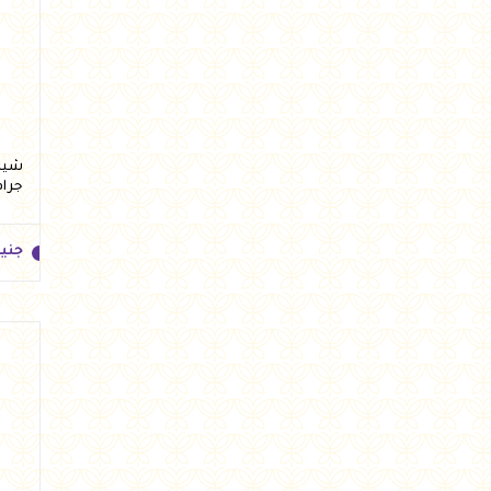
جني
جرام
جني
جني