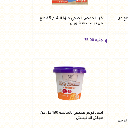
لصحي خبزة الشام 5 قطع من
خبز الحمص الصحي خبزة الشام 5 قطع
من بيست ناتشورال
جنيه
75.00
جنيه
75.00
أضف للسلة
ايس كريم طبيعي بالمانجو 180 مل من
هيلثي اند تيستي
كولاتة جوز الهند 60 جرام من