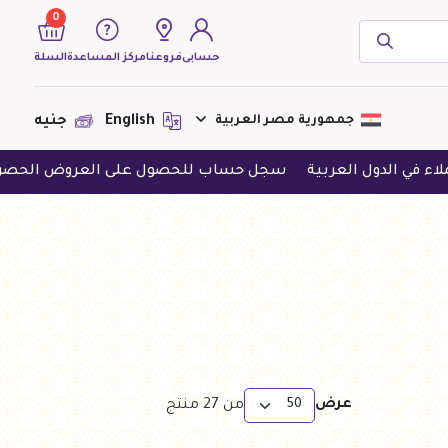
0
حسابى
فروعنا
مركز المساعدة
السلة
( 0 منتجات )
جمهورية مصر العربية
English
جنيه
بية
سجل حساب للحصول على العروض الحصرية
حمل التطبي
لا يوجد منتجات لعرضها فى الوقت
الحالى
عرض
من
27
منتج