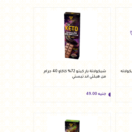
جنيه
59.95
أضف للسلة
ولاته
شيكولاتة بار كيتو 72% كاكاو 40 جرام
من هيلثي اند تيستي
جنيه
49.00