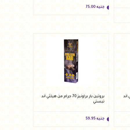
جنيه
75.00
جنيه
75.00
أضف للسلة
يلثي اند
بروتين بار براونيز 70 جرام من هيلثي اند
تيستي
جنيه
59.95