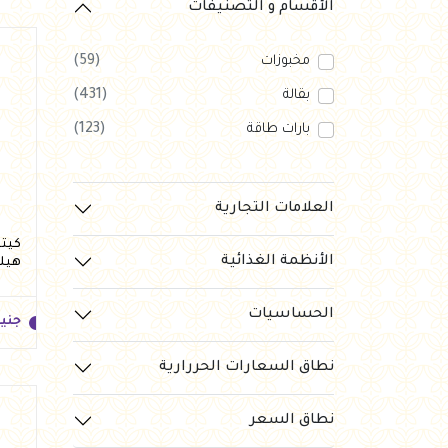
العروض Offers
الأقسام و التصنيفات
جزارة
مخبوزات
(59)
رايس كيك Rice cake
بقالة
(431)
بارات طاقة
(123)
هيلثي كولا
العلامات التجارية
الأنظمة الغذائية
هيلث
الحساسيات
جني
نطاق السعارات الحررارية
نطاق السعر