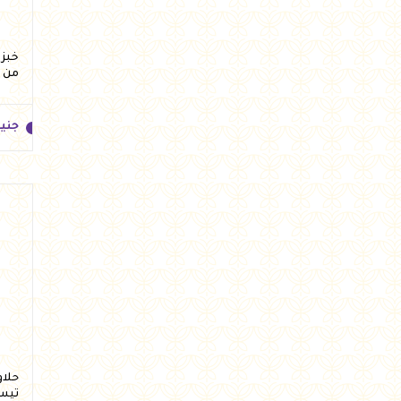
من 
جني
جني
تيس