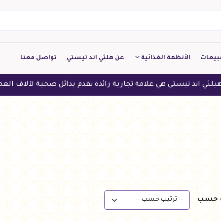
بيعات
الأنظمة الغذائية
عن هلثي اند تيستي
تواصل معنا
كيتو
ي علامة تجارية رائدة تقدم بدائل صحية لآلاف العملاء في الدول العر
منخفض الكربوهيدرات
منخفض البروتين
النباتين
النظام النباتي
ب حسب