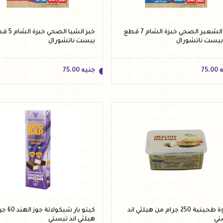
خبز الشعير الصحي خبزة الشام 7 قطع
خبز الشيا ا
بيست ناتشورال
بيست ناتشورال
ه
75.00
جنيه
75.00
ه
75.00
جنيه
75.00
أضف للسلة
أضف للسلة
حلاوة طحينية 250 جرام من هيلثي اند
كيتو بار شي
تي
هيلثي اند تيستي