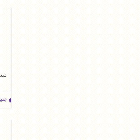
جني
كيتو بار لوز 
جني