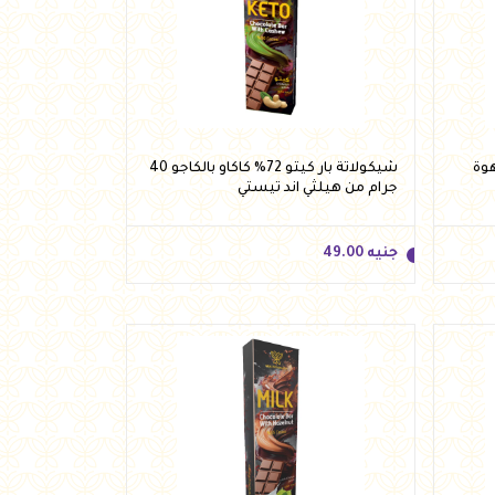
جنيه
49.00
أضف للسلة
بالقهوة
شيكولاتة بار كيتو 72% كاكاو بالكاجو 40
جرام من هيلثي اند تيستي
جنيه
49.00
جنيه
49.00
أضف للسلة