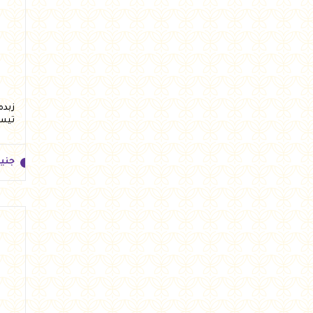
جني
تيس
جني
جني