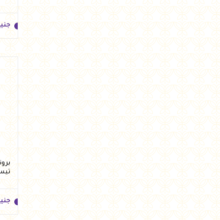
جني
جني
تيس
جني