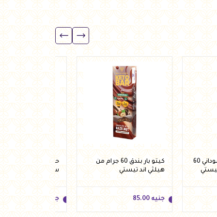
كيتو بار زبدة فول سوداني 60
كيتو بار بندق 60 جرام من
حلقات شوفان شيكولا
تيستي
هيلثي اند تيستي
ستيفيا 250 جرام من فيردي
جنيه
85.00
جنيه
92.50