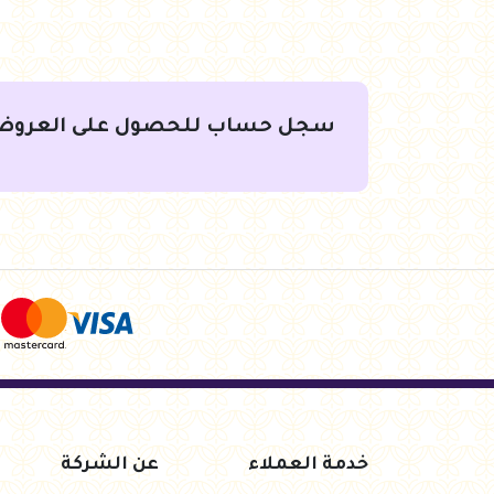
سجل حساب للحصول على العروض
جنيه
231.50
جنيه
49.00
لسلة
أضف للسلة
أضف لل
خدمة العملاء
عن الشركة