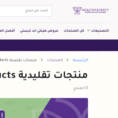
التصنيفات
كل المنتجات
عروض هيلثي اند تيستي
أفضل الم
مشروبات
هيلث
مخبوزات
الرئيسية
المنتجات
منتجات تقليدية Traditional products
معجنات Pastry
منتجات تقليدية Traditional products
بقالة
ألبان
0 المنتج
بارات طاقة
دواجن