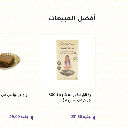
أفضل المبيعات
ة الشوفان
رقائق الخبز المشبعة 500
براونيز لوتس من 
وتين من لينو
جرام من سالي فؤاد
جنيه
231.50
جنيه
49.00