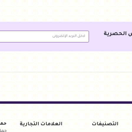
 الحصرية
جنيه
49.00
جنيه
85.00
سلة
أضف للسلة
أضف للس
التصنيفات
العلامات التجارية
حمل
حمل