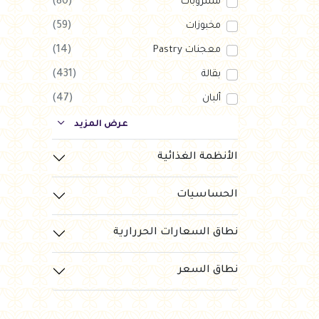
مشروبات
(80)
مخبوزات
(59)
معجنات Pastry
(14)
بقالة
(431)
ألبان
(47)
بارات طاقة
(123)
عرض المزيد
دواجن
(56)
الأنظمة الغذائية
العروض Offers
(1)
الحساسيات
جزارة
(120)
رايس كيك Rice cake
(10)
نطاق السعارات الحررارية
نطاق السعر