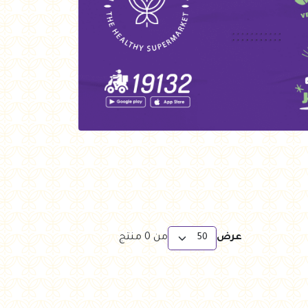
عرض
من
0
منتج