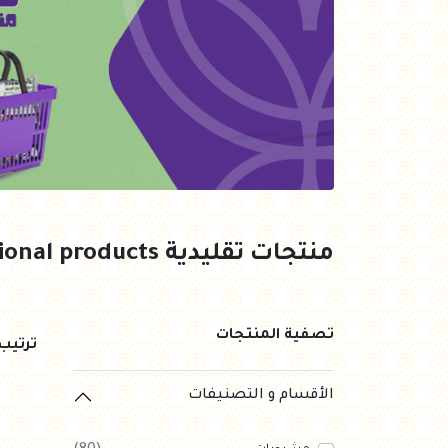
العروض Offers
جزارة
رايس كيك Rice cake
هيلثي كولا
منتجات تقليدية Traditional products
تصفية المنتجات
ترتي
الأقسام و التصنيفات