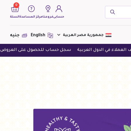
0
حسابى
فروعنا
مركز المساعدة
السلة
( 0 منتجات )
جمهورية مصر العربية
English
جنيه
في الدول العربية
سجل حساب للحصول على العروض الحصرية
لا يوجد منتجات لعرضها فى الوقت
الحالى