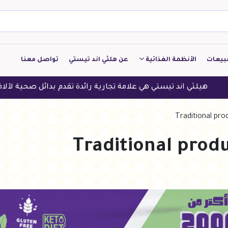
بيعات
الأنظمة الغذائية
عن هلثي اند تيستي
تواصل معنا
كيتو
ي اند تيستي هي علامة تجارية رائدة تقدم بدائل صحية لآلاف العملاء 
منخفض الكربوهيدرات
منخفض البروتين
النباتين
النظام النباتي