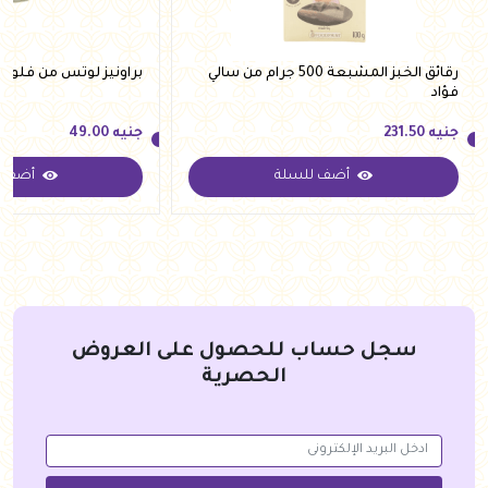
رقائق الخبز المشبعة 500 جرام من سالي
براونيز لوتس من فلوري
فؤاد
جنيه
231.50
جنيه
49.00
أضف للسلة
أضف ل
جنيه
231.50
جنيه
49.00
سجل حساب للحصول على العروض
الحصرية