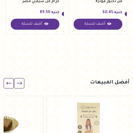
من دكتور فودز#
جرام من سيفتي مصر
جنيه
60.45
جنيه
89.50
أضف للسلة
أضف للسلة
جنيه
60.45
جنيه
89.50
أفضل المبيعات