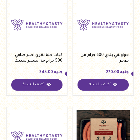
حواوشي بلدي 600 جرام من
كباب حلة بقري أحمر صافي
مومز
500 جرام من مستر ستيك
جنيه
270.00
جنيه
345.00
أضف للسلة
أضف للسلة
جنيه
270.00
جنيه
345.00