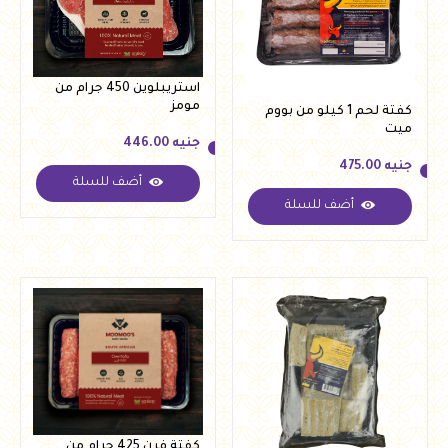
استريبلوين 450 جرام من
مومز
كفتة لحم 1 كيلو من بووم
ميت
جنيه
446.00
جنيه
475.00
أضف للسلة
جنيه
446.00
أضف للسلة
جنيه
475.00
كفتة فرن 425 جرام من