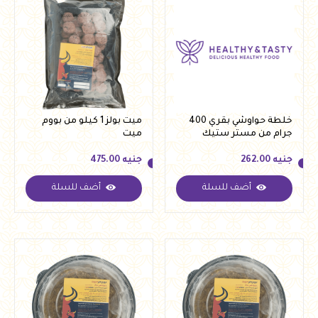
خلطة حواوشي بقري 400
ميت بولز 1 كيلو من بووم
جرام من مستر ستيك
ميت
جنيه
262.00
جنيه
475.00
أضف للسلة
أضف للسلة
جنيه
262.00
جنيه
475.00