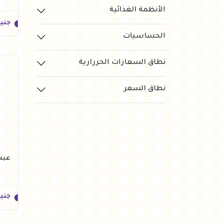
الأنظمة الغذائية
جزارة
(120)
جني
رايس كيك Rice cake
(10)
الحساسيات
نطاق السعارات الحررارية
نطاق السعر
جني
عيش سن
جني