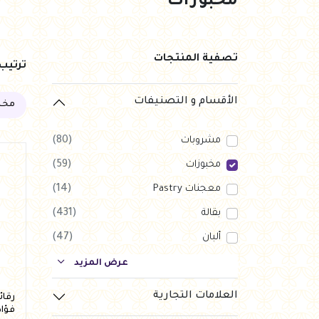
مخبوزات
تصفية المنتجات
ترتي
الأقسام و التصنيفات
مخب
مشروبات
(80)
مخبوزات
(59)
معجنات Pastry
(14)
بقالة
(431)
ألبان
(47)
بارات طاقة
(123)
عرض المزيد
دواجن
(56)
العلامات التجارية
العروض Offers
(1)
فؤاد