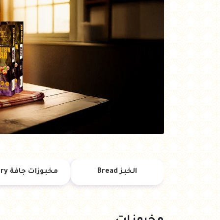
العروض Offers
جزارة
رايس كيك Rice cake
هيلثي كولا
الخبز Bread
مخبوزات جافة Dry Bakery