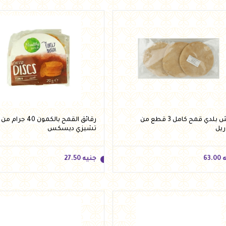
ه
47.00
جنيه
41.00
أضف للسلة
أضف للسلة
عيش بلدي قمح كامل 3 قطع من
رقائق القمح بالكمون 40 جرام من
ريل
تشيزي ديسكس
ه
63.00
جنيه
27.50