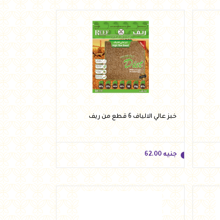
جنيه
137.00
أضف للسلة
خبز عالي الالياف 6 قطع من ريف
جنيه
62.00