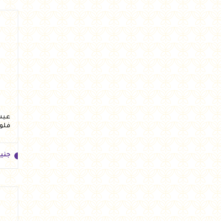
جني
فلو
جني