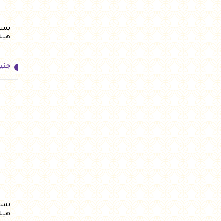
هيلث
جني
جني
هيلث