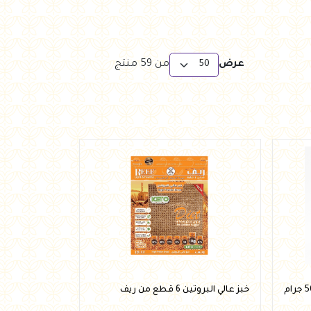
عرض
من
59
منتج
رقائق الخبز المشبعة بدون لبن 500 جرام
خبز عالي البروتين 6 قطع من ريف