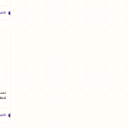
جني
جني
قطع 
جني