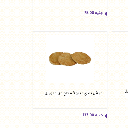
جنيه
75.00
جنيه
75.00
أضف للسلة
عيش بلدي كيتو 3 قطع من فلوريل
جنيه
137.00