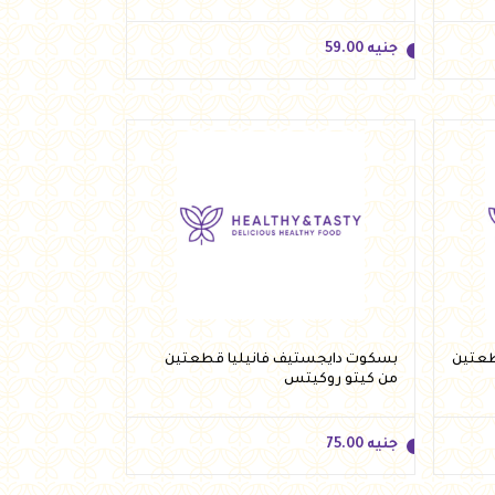
جنيه
59.00
جنيه
59.00
أضف للسلة
طعتين
بسكوت دايجستيف فانيليا قطعتين
من كيتو روكيتس
جنيه
75.00