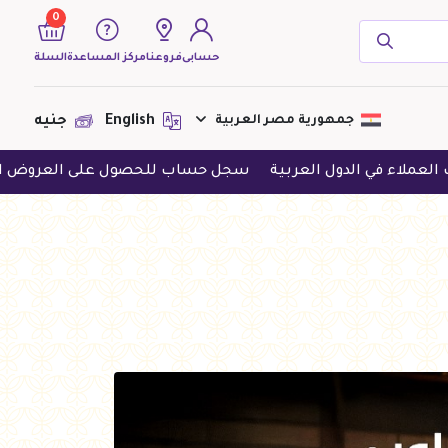
0
حسابى
فروعنا
مركز المساعدة
السلة
( 0 منتجات )
جمهورية مصر العربية
English
جنيه
العربية
سجل حساب للحصول على العروض الحصرية
حمل الت
لا يوجد منتجات لعرضها فى الوقت
الحالى