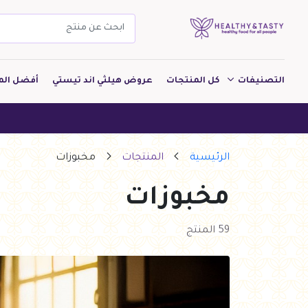
التصنيفات
كل المنتجات
عروض هيلثي اند تيستي
أفضل الم
مشروبات
هيلثي اند تيست
مخبوزات
الرئيسية
المنتجات
مخبوزات
معجنات Pastry
مخبوزات
بقالة
ألبان
59 المنتج
بارات طاقة
دواجن