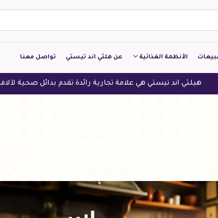
بيعات
الأنظمة الغذائية
عن هلثي اند تيستي
تواصل معنا
كيتو
ي هي علامة تجارية رائدة تقدم بدائل صحية لآلاف العملاء في الدول 
منخفض الكربوهيدرات
منخفض البروتين
النباتين
النظام النباتي