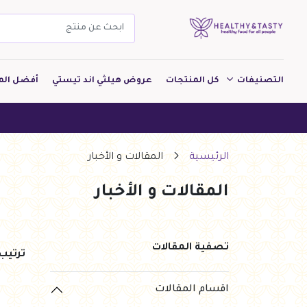
التصنيفات
كل المنتجات
عروض هيلثي اند تيستي
أفضل الم
مشروبات
مخبوزات
الرئيسية
المقالات و الأخبار
معجنات Pastry
المقالات و الأخبار
بقالة
ألبان
تصفية المقالات
بارات طاقة
ترتي
دواجن
اقسام المقالات