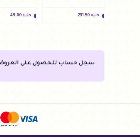
جنيه
231.50
جنيه
49.00
سجل حساب للحصول على العروض
جنيه
231.50
جنيه
49.00
لسلة
أضف للسلة
أضف لل