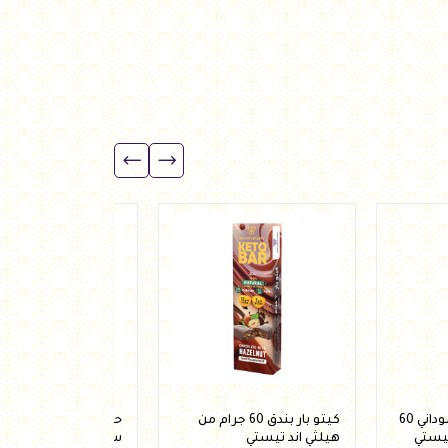
كيتو بار زبدة فول سوداني 60
كيتو بار بندق 60 جرام من
حلقات شوفان شيكولا
تيستي
هيلثي اند تيستي
ستيفيا 250 جرام من فيردي