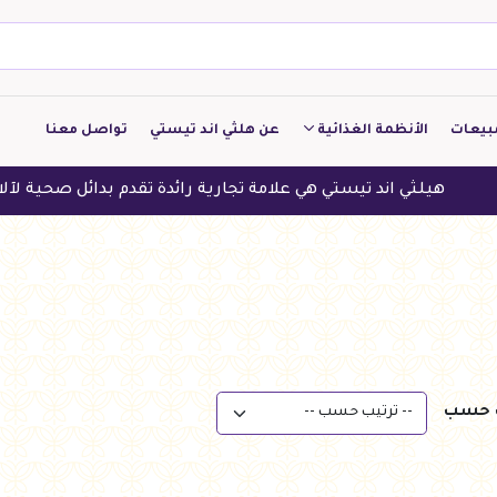
بيعات
الأنظمة الغذائية
عن هلثي اند تيستي
تواصل معنا
كيتو
هيلثي اند تيستي هي علامة تجارية رائدة تقدم بدائل صحية لآلاف الع
منخفض الكربوهيدرات
منخفض البروتين
النباتين
النظام النباتي
ب حسب