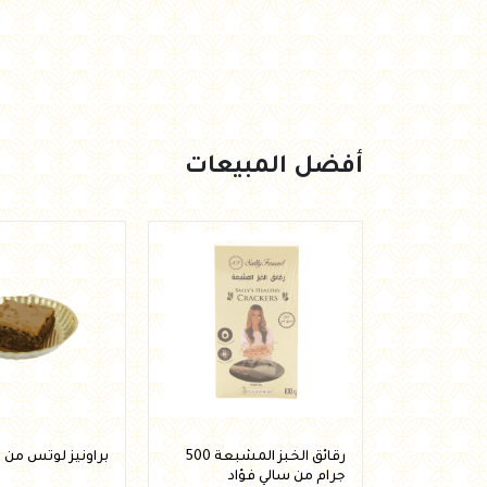
العروض Offers
جزارة
رايس كيك Rice cake
هيلثي كولا
أفضل المبيعات
ة الشوفان
رقائق الخبز المشبعة 500
براونيز لوتس من 
وتين من لينو
جرام من سالي فؤاد