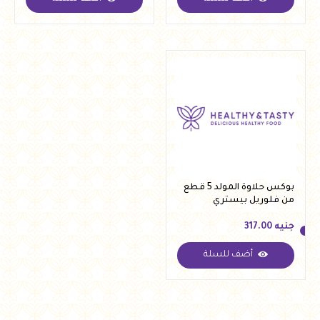
جنيه
337.00
جنيه
370.00
بوكس حلاوة المولد 5 قطع
من فلوريل بيستري
جنيه
317.00
أضف للسلة
جنيه
317.00