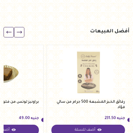
أفضل المبيعات
رقائق الخبز المشبعة 500 جرام من سالي
براونيز لوتس من فلوري
فؤاد
جنيه
231.50
جنيه
49.00
أضف للسلة
أضف ل
جنيه
231.50
جنيه
49.00