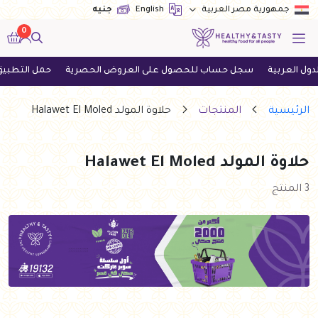
English
جنيه
جمهورية مصر العربية
0
لعربية
سجل حساب للحصول على العروض الحصرية
حمل التطبيق الآ
الرئيسية
المنتجات
حلاوة المولد Halawet El Moled
حلاوة المولد Halawet El Moled
3 المنتج