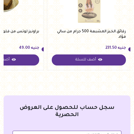
رقائق الخبز المشبعة 500 جرام من سالي
براونيز لوتس من فلوري
فؤاد
جنيه
231.50
جنيه
49.00
أضف للسلة
أضف ل
جنيه
231.50
جنيه
49.00
سجل حساب للحصول على العروض
الحصرية