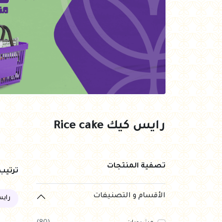
العروض Offers
جزارة
رايس كيك Rice cake
هيلثي كولا
رايس كيك Rice cake
تصفية المنتجات
ترتي
الأقسام و التصنيفات
رايس ك