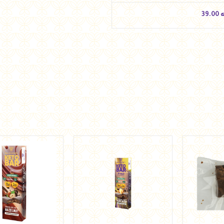
ه
39.00
ه
39.00
أضف للسلة