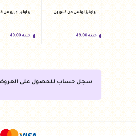
روب غازي
براونيز لوتس من فلوريل
براونيز اوريو من ف
ل من هيلثي اند
جنيه
49.00
جنيه
49.00
سجل حساب للحصول على العروض
جنيه
49.00
جنيه
49.00
لسلة
أضف للسلة
أضف لل