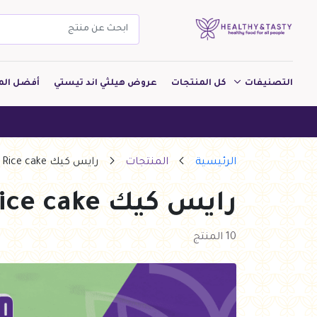
التصنيفات
كل المنتجات
عروض هيلثي اند تيستي
أفضل الم
مشروبات
هيلثي اند
مخبوزات
الرئيسية
المنتجات
رايس كيك Rice cake
معجنات Pastry
رايس كيك Rice cake
بقالة
ألبان
10 المنتج
بارات طاقة
دواجن