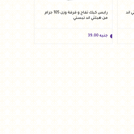
يلثي اند
رايس كيك تفاح و قرفة وزن 105 جرام
من هيلثي اند تيستي
جنيه
39.00
جنيه
39.00
أضف للسلة