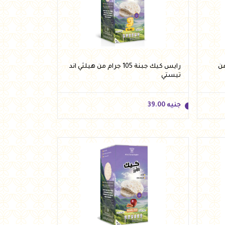
جنيه
39.00
أضف للسلة
 جرام من
رايس كيك جبنة 105 جرام من هيلثي اند
تيستي
جنيه
39.00
جنيه
39.00
أضف للسلة