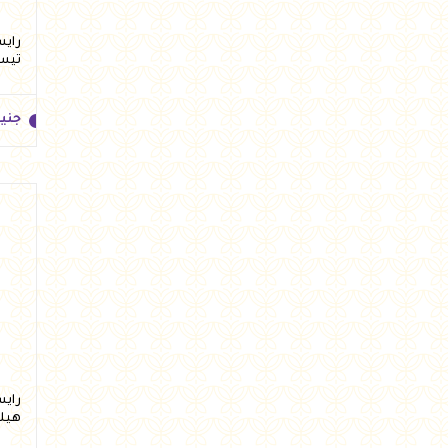
تيس
جني
جني
هيلث