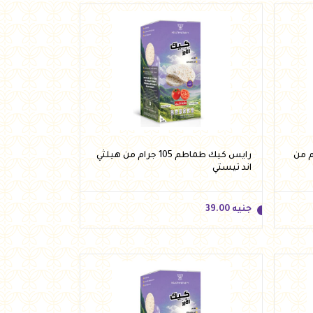
ليمون 105 جرام من
رايس كيك طماطم 105 جرام من هيلثي
اند تيستي
جنيه
39.00