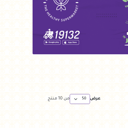
عرض
من
10
منتج