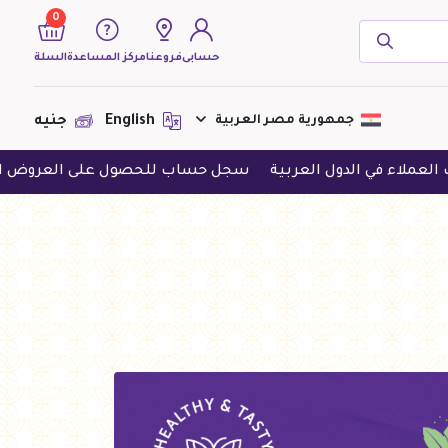
0
حسابى
فروعنا
مركز المساعدة
السلة
( 0 منتجات )
جمهورية مصر العربية
English
جنيه
دول العربية
سجل حساب للحصول على العروض الحصرية
حمل
لا يوجد منتجات لعرضها فى الوقت
الحالى