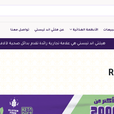
بيعات
الأنظمة الغذائية
عن هلثي اند تيستي
تواصل معنا
كيتو
 تيستي هي علامة تجارية رائدة تقدم بدائل صحية لآلاف العملاء في ال
منخفض الكربوهيدرات
منخفض البروتين
النباتين
النظام النباتي