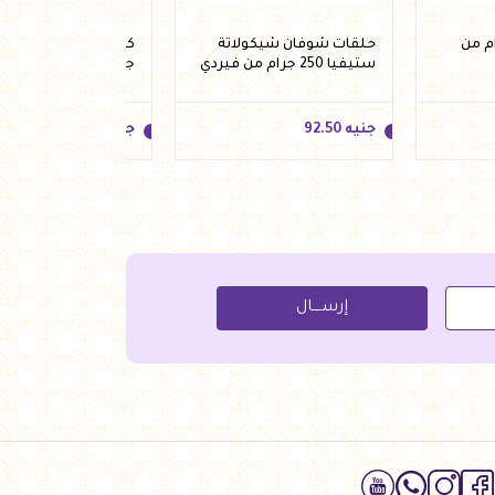
ندق 60 جرام من
حلقات شوفان شيكولاتة
ستيفيا 250 جرام من فيردي
جرام من هيلثي اند تي
جنيه
92.50
جنيه
85.00
جنيه
92.50
جنيه
85.00
إرســــال
لة
أضف للسلة
أضف للسلة