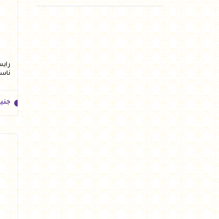
جني
ناس
جني
جني