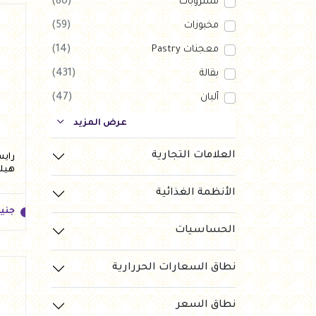
مشروبات
(80)
مخبوزات
(59)
معجنات Pastry
(14)
بقالة
(431)
ألبان
(47)
بارات طاقة
(123)
عرض المزيد
دواجن
(56)
العلامات التجارية
العروض Offers
(1)
هيلث
الأنظمة الغذائية
جزارة
(120)
جني
رايس كيك Rice cake
(10)
الحساسيات
نطاق السعارات الحررارية
نطاق السعر