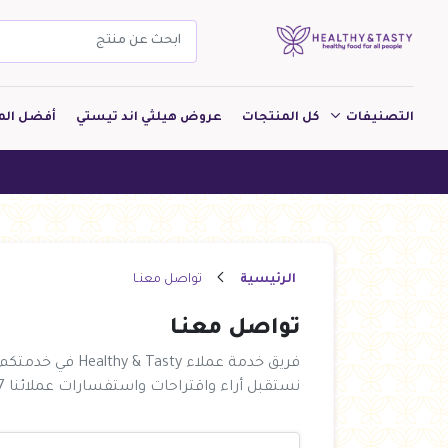
التصنيفات
كل المنتجات
عروض هيلثي اند تيستي
أفضل الم
مشروبات
مخبوزات
معجنات Pastry
الرئيسية
تواصل معنـا
بقالة
تواصل معنـا
ألبان
فريق خدمة عملاء Healthy & Tasty في خدمتكم
بارات طاقة
نستقبل أراء واقتراحات واستفسارات عملائنا 24/7
دواجن