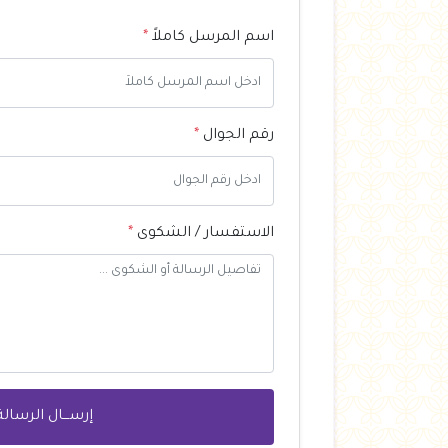
العروض Offers
اسم المرسل كاملاً
*
جزارة
رايس كيك Rice cake
هيلثي كولا
رقم الجوال
*
الاستفسار / الشكوى
*
إرســـال الرسالة