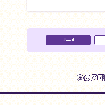
إرســــال