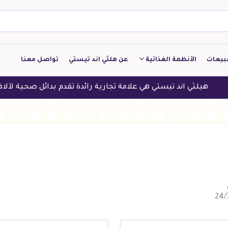
بيعات
الأنظمة الغذائية
عن هلثي اند تيستي
تواصل معنا
كيتو
هيلثي اند تيستي هي علامة تجارية رائدة تقدم بدائل صحية لآلاف العم
منخفض الكربوهيدرات
منخفض البروتين
النباتين
النظام النباتي