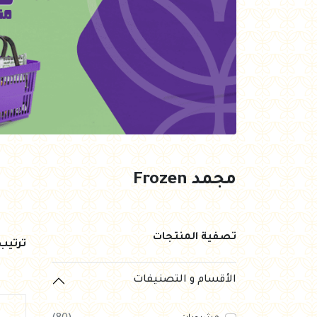
العروض Offers
جزارة
رايس كيك Rice cake
هيلثي كولا
مجمد Frozen
تصفية المنتجات
ترتي
الأقسام و التصنيفات