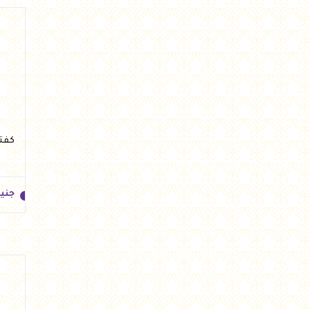
جني
كفتة شرق
جني
جني