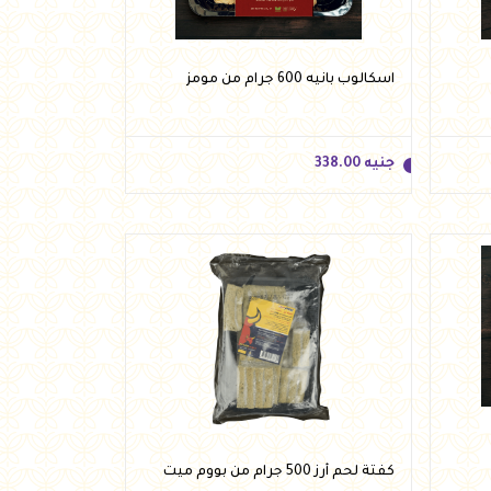
أضف للسلة
اسكالوب بانيه 600 جرام من مومز
جنيه
338.00
جنيه
338.00
أضف للسلة
كفتة لحم أرز 500 جرام من بووم ميت