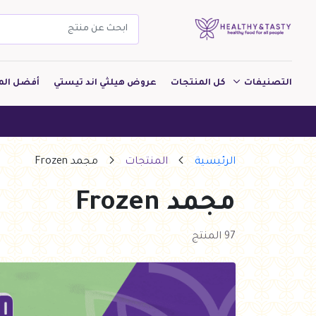
التصنيفات
كل المنتجات
عروض هيلثي اند تيستي
أفضل الم
مشروبات
هيلثي اند تيستي 
مخبوزات
الرئيسية
المنتجات
مجمد Frozen
معجنات Pastry
مجمد Frozen
بقالة
ألبان
97 المنتج
بارات طاقة
دواجن