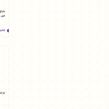
من 
جني
جني
برجر بلدي 