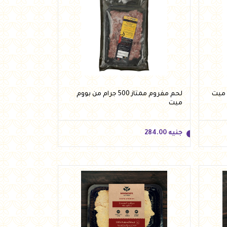
لحم مفروم ممتاز 500 جرام من بووم
ميت
جنيه
284.00
جنيه
284.00