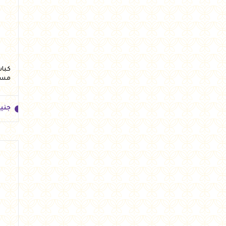
مست
جني
جني