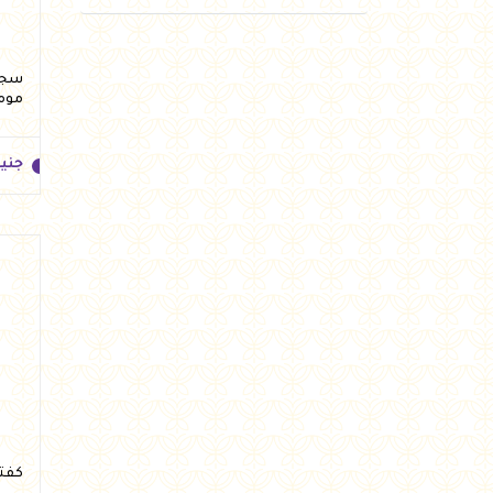
موم
جني
جني
كفتة لحم 1