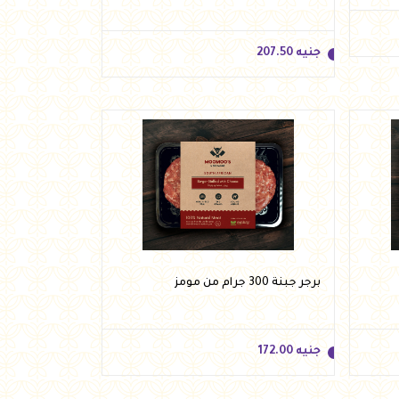
جنيه
207.50
جنيه
207.50
أضف للسلة
برجر جبنة 300 جرام من مومز
جنيه
172.00