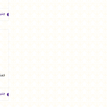
جني
جني
كفتة فرن 
جني