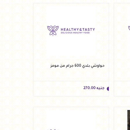
جنيه
172.00
أضف للسلة
حواوشي بلدي 600 جرام من مومز
جنيه
270.00