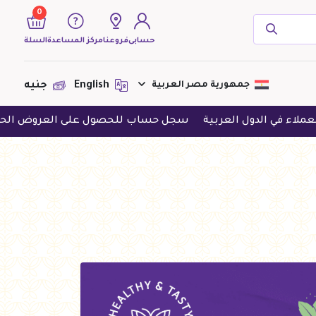
0
حسابى
فروعنا
مركز المساعدة
السلة
( 0 منتجات )
جمهورية مصر العربية
English
جنيه
ربية
سجل حساب للحصول على العروض الحصرية
حمل التطب
لا يوجد منتجات لعرضها فى الوقت
الحالى