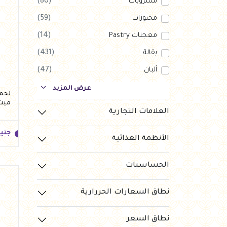
مشروبات
(80)
مخبوزات
(59)
معجنات Pastry
(14)
بقالة
(431)
ألبان
(47)
بارات طاقة
(123)
عرض المزيد
ميت
دواجن
(56)
العلامات التجارية
العروض Offers
(1)
جني
الأنظمة الغذائية
جزارة
(120)
رايس كيك Rice cake
(10)
الحساسيات
نطاق السعارات الحررارية
جني
نطاق السعر