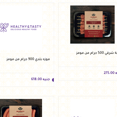
ه
235.00
جنيه
223.00
أضف للسلة
أضف للسلة
ي 500 جرام من مومز
موزه بلدي 900 جرام من مومز
ه
275.00
جنيه
618.00
ه
275.00