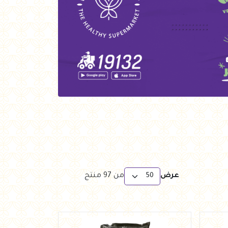
عرض
من
97
منتج