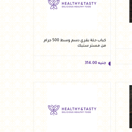
جنيه
270.00
أضف للسلة
كباب حلة بقري دسم وسط 500 جرام
من مستر ستيك
جنيه
314.00
جنيه
314.00
أضف للسلة