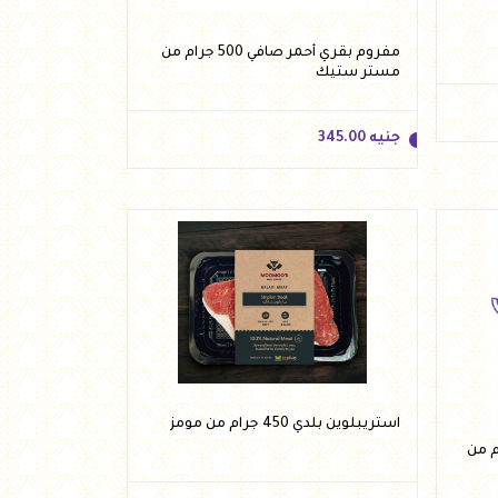
مفروم بقري أحمر صافي 500 جرام من
مستر ستيك
جنيه
345.00
جنيه
345.00
أضف للسلة
استريبلوين بلدي 450 جرام من مومز
 وسط 500 جرام من