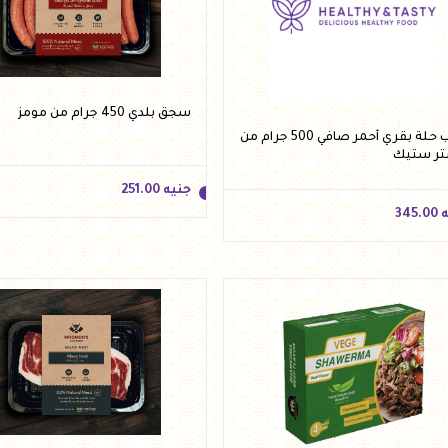
جنيه
618.00
أضف للسلة
أضف للسلة
سجق بلدي 450 جرام من مومز
كباب حلة بقري أحمر صافي 500 جرام من
ر ستيك
جنيه
251.00
ه
345.00
جنيه
251.00
ه
345.00
أضف للسلة
أضف للسلة