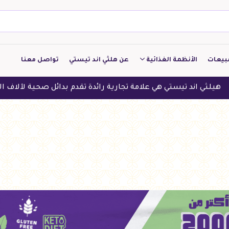
بيعات
الأنظمة الغذائية
عن هلثي اند تيستي
تواصل معنا
كيتو
هي علامة تجارية رائدة تقدم بدائل صحية لآلاف العملاء في الدول الع
منخفض الكربوهيدرات
منخفض البروتين
النباتين
النظام النباتي