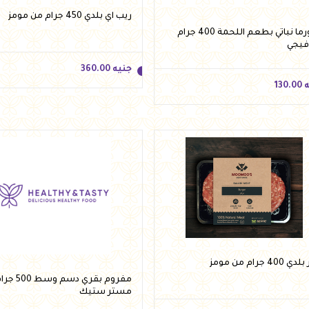
ريب اي بلدي 450 جرام من مومز
شاورما نباتي بطعم اللحمة 400 جرام
فيجي
جنيه
360.00
ه
130.00
جنيه
360.00
ه
130.00
أضف للسلة
أضف للسلة
400 جرام من مومز
مفروم بقري دسم
مستر ستيك