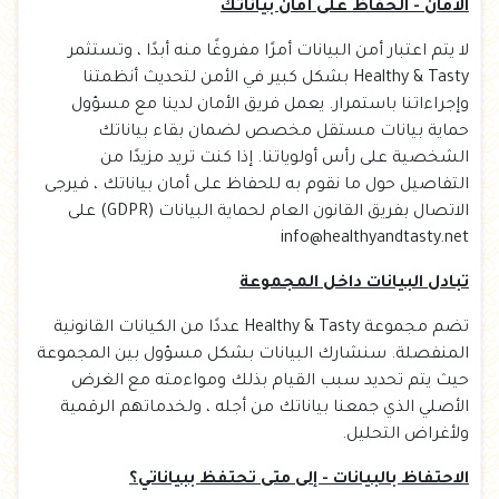
الأمان - الحفاظ على أمان بياناتك
لا يتم اعتبار أمن البيانات أمرًا مفروغًا منه أبدًا ، وتستثمر
Healthy & Tasty بشكل كبير في الأمن لتحديث أنظمتنا
وإجراءاتنا باستمرار. يعمل فريق الأمان لدينا مع مسؤول
حماية بيانات مستقل مخصص لضمان بقاء بياناتك
الشخصية على رأس أولوياتنا. إذا كنت تريد مزيدًا من
التفاصيل حول ما نقوم به للحفاظ على أمان بياناتك ، فيرجى
الاتصال بفريق القانون العام لحماية البيانات (GDPR) على
info@healthyandtasty.net
تبادل البيانات داخل المجموعة
تضم مجموعة Healthy & Tasty عددًا من الكيانات القانونية
المنفصلة. سنشارك البيانات بشكل مسؤول بين المجموعة
حيث يتم تحديد سبب القيام بذلك ومواءمته مع الغرض
الأصلي الذي جمعنا بياناتك من أجله ، ولخدماتهم الرقمية
ولأغراض التحليل.
الاحتفاظ بالبيانات - إلى متى تحتفظ ببياناتي؟