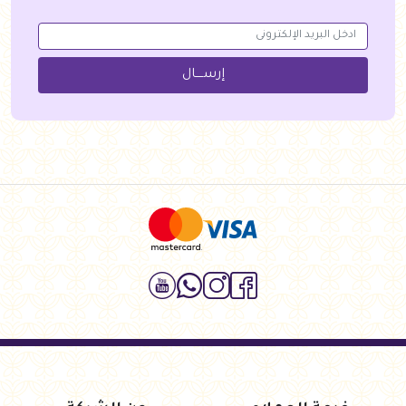
إرســــال