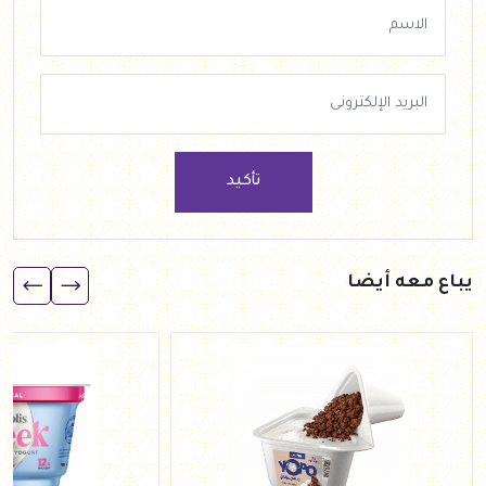
تأكيد
يباع معه أيضا