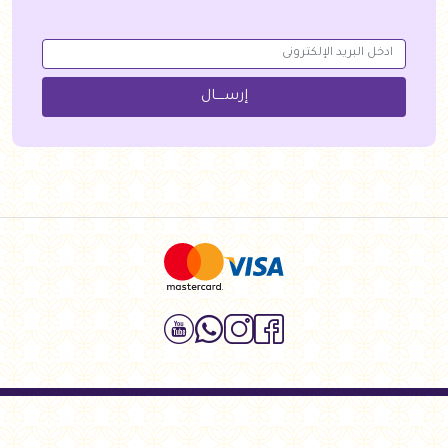
إرســــال