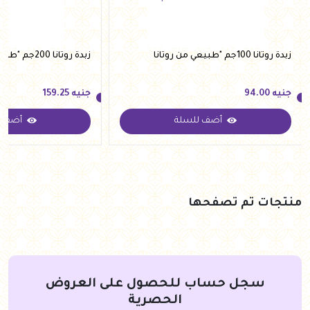
زبدة روتانا 100جم "طبيعي من روتانا
زبدة روتانا 200جم "طبيعي من روتانا
جنيه
94.00
جنيه
159.25
أضف للسلة
أضف ل
جنيه
94.00
جنيه
159.25
منتجات تم تصفحها
سجل حساب للحصول على العروض
الحصرية