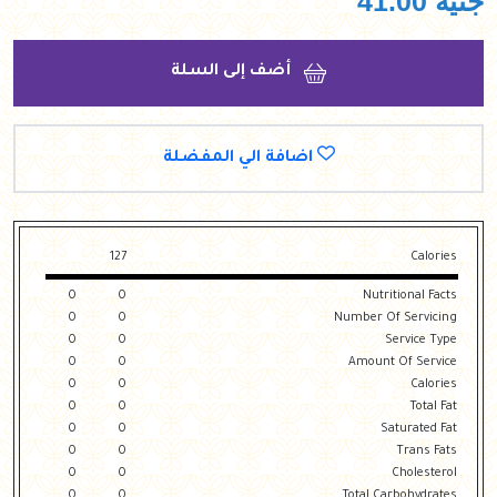
جنيه
41.00
أضف إلى السلة
اضافة الي المفضلة
127
Calories
0
0
Nutritional Facts
0
0
Number Of Servicing
0
0
Service Type
0
0
Amount Of Service
0
0
Calories
0
0
Total Fat
0
0
Saturated Fat
0
0
Trans Fats
0
0
Cholesterol
0
0
Total Carbohydrates