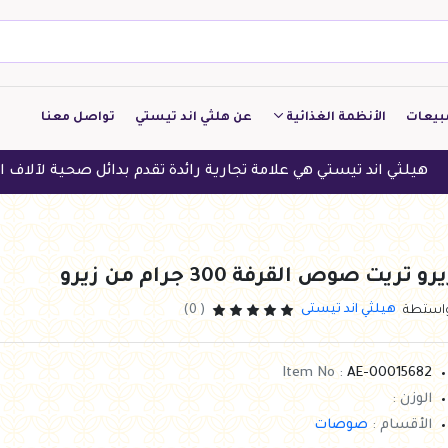
بيعات
الأنظمة الغذائية
عن هلثي اند تيستي
تواصل معنا
كيتو
 تيستي هي علامة تجارية رائدة تقدم بدائل صحية لآلاف العملاء في ا
منخفض الكربوهيدرات
منخفض البروتين
رو تريت صوص القرفة 300 جرام من زيرو
النباتين
هيلثي اند تيستى
واستطة
( 0)
النظام النباتي
Item No :
AE-00015682
الوزن :
الأقسام :
صوصات