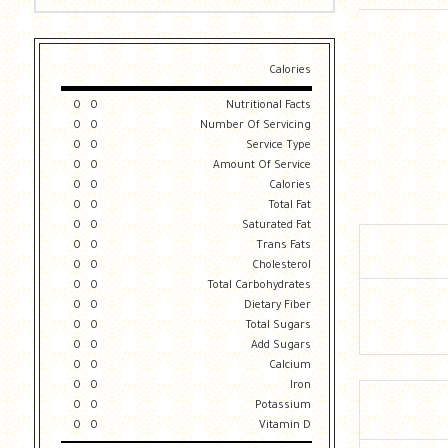
Calories
0
0
Nutritional Facts
0
0
Number Of Servicing
0
0
Service Type
0
0
Amount Of Service
0
0
Calories
0
0
Total Fat
0
0
Saturated Fat
0
0
Trans Fats
0
0
Cholesterol
0
0
Total Carbohydrates
0
0
Dietary Fiber
0
0
Total Sugars
0
0
Add Sugars
0
0
Calcium
0
0
Iron
0
0
Potassium
0
0
Vitamin D