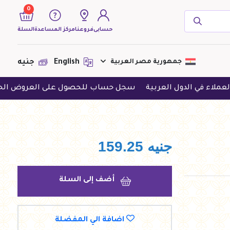
0
حسابى
فروعنا
مركز المساعدة
السلة
( 0 منتجات )
جمهورية مصر العربية
English
جنيه
لدول العربية
سجل حساب للحصول على العروض الحصرية
حم
لا يوجد منتجات لعرضها فى الوقت
الحالى
جنيه
159.25
أضف إلى السلة
اضافة الي المفضلة