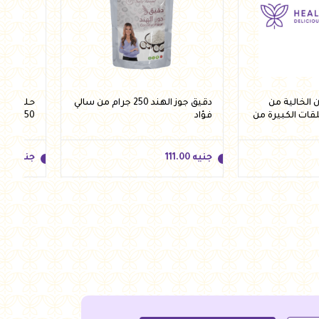
الخالية من
دقيق جوز الهند 250 جرام من سالي
حلقات ش
لقات الكبيرة من
فؤاد
250 جرام من فيردي
جنيه
111.00
جنيه
.50
جنيه
111.00
جنيه
.50
للسلة
أضف للسلة