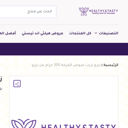
التصنيفات
كل المنتجات
عروض هيلثي اند تيستي
أفضل الم
مشروبات
هيلثي اند
مخبوزات
الرئيسية
زيرو تريت صوص القرفة 300 جرام من زيرو
معجنات Pastry
زي
بقالة
ب
ألبان
بارات طاقة
دواجن