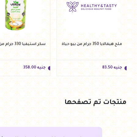
ملح هيمالايا 350 جرام من بيو حياة
سكر استيفيا 330 جرام من فيردي
جنيه
83.50
جنيه
358.00
منتجات تم تصفحها
جنيه
83.50
جنيه
358.00
أضف للسلة
أضف للسلة