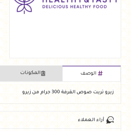
العروض Offers
جزارة
رايس كيك Rice cake
هيلثي كولا
المكونات
الوصف
زيرو تريت صوص القرفة 300 جرام من زيرو
آراء العملاء