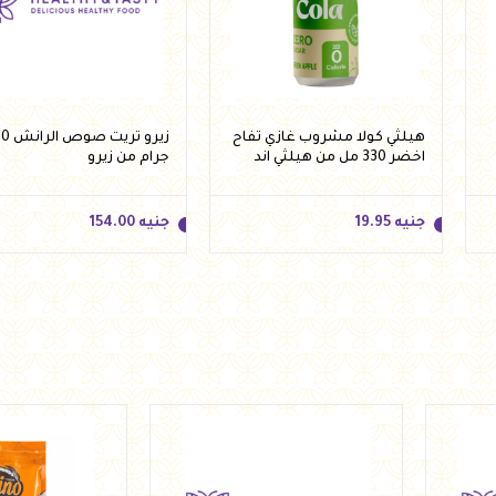
هيلثي كولا مشروب غازي تفاح
زيرو تريت
اخضر 330 مل من هيلثي اند
جرام من زيرو
تيستي
جنيه
19.95
جنيه
154.00
جنيه
19.95
جنيه
154.00
أضف للسلة
أضف للسلة