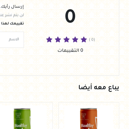
إرسال رأيك.
0
لن يتم نشر عنو
تقييمك لهذا ا
( 0)
0 التقييمات
يباع معه أيضا