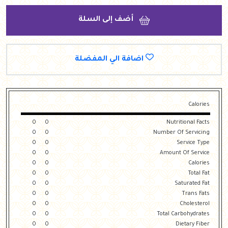
أضف إلى السلة
اضافة الي المفضلة
Calories
0
0
Nutritional Facts
0
0
Number Of Servicing
0
0
Service Type
0
0
Amount Of Service
0
0
Calories
0
0
Total Fat
0
0
Saturated Fat
0
0
Trans Fats
0
0
Cholesterol
0
0
Total Carbohydrates
0
0
Dietary Fiber