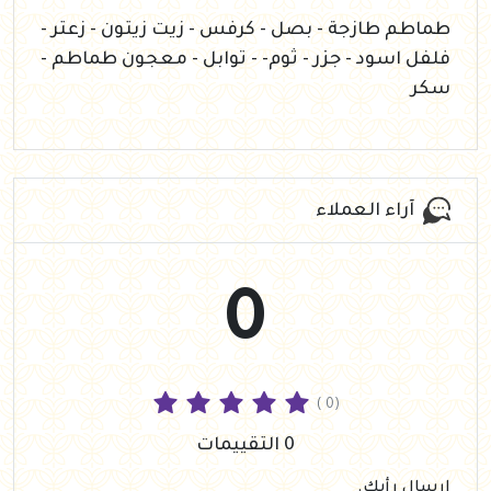
طماطم طازجة - بصل - كرفس - زيت زيتون - زعتر -
فلفل اسود - جزر - ثوم- - توابل - معجون طماطم -
سكر
آراء العملاء
0
( 0)
0 التقييمات
إرسال رأيك.