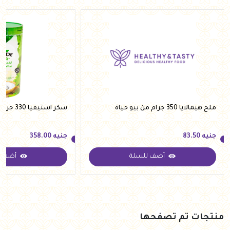
ملح هيمالايا 350 جرام من بيو حياة
سكر استيفيا 330 جرام من فيردي
جنيه
83.50
جنيه
358.00
أضف للسلة
أضف ل
جنيه
83.50
جنيه
358.00
منتجات تم تصفحها