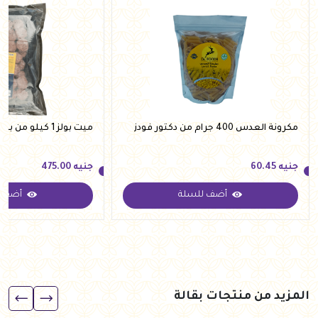
مكرونة العدس 400 جرام من دكتور فودز
ميت بولز 1 كيلو من بووم ميت
جنيه
60.45
جنيه
475.00
أضف للسلة
أضف ل
جنيه
60.45
جنيه
475.00
المزيد من منتجات بقالة