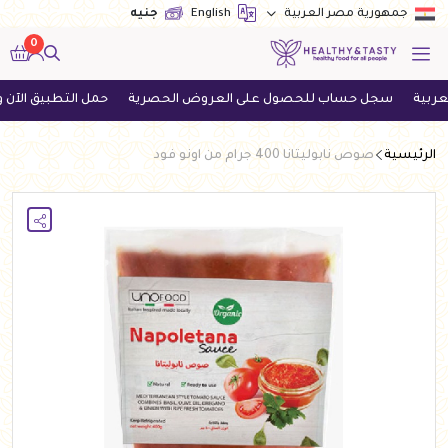
English
جنيه
جمهورية مصر العربية
0
سجل حساب للحصول على العروض الحصرية
حمل التطبيق الآن واحصل ع
الرئيسية
صوص نابوليتانا 400 جرام من اونو فود