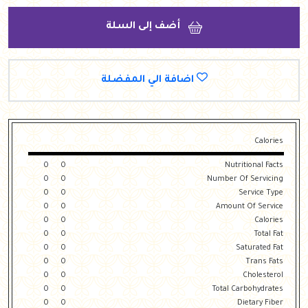
أضف إلى السلة
اضافة الي المفضلة
Calories
0
0
Nutritional Facts
0
0
Number Of Servicing
0
0
Service Type
0
0
Amount Of Service
0
0
Calories
0
0
Total Fat
0
0
Saturated Fat
0
0
Trans Fats
0
0
Cholesterol
0
0
Total Carbohydrates
0
0
Dietary Fiber