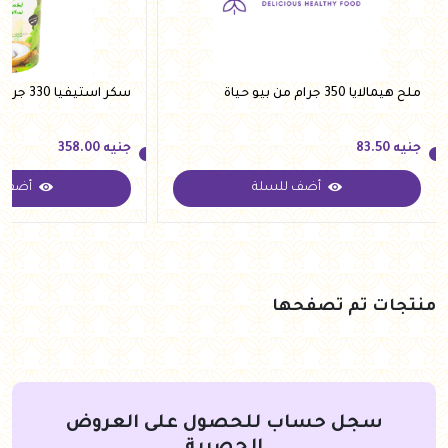
ملح هيمالايا 350 جرام من بيو حياة
سكر استيفيا 330 جرام من فيردي
جنيه
83.50
جنيه
358.00
أضف للسلة
أضف ل
جنيه
83.50
جنيه
358.00
منتجات تم تصفحها
سجل حساب للحصول على العروض