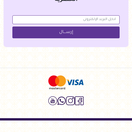
الحصرية
إرســــال