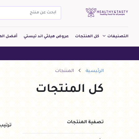
التصنيفات
كل المنتجات
عروض هيلثي اند تيستي
أفضل الم
مشروبات
هيلثي اند تيستي ه
مخبوزات
الرئيسية
المنتجات
معجنات Pastry
كل المنتجات
بقالة
ألبان
بارات طاقة
تصفية المنتجات
ترتي
دواجن