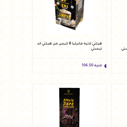
جنيه
25.00
أضف للسلة
هيلثي لاتيه فانيليا 8 كيس من هيلثي اند
تيستي
جنيه
106.50
جنيه
106.50
أضف للسلة