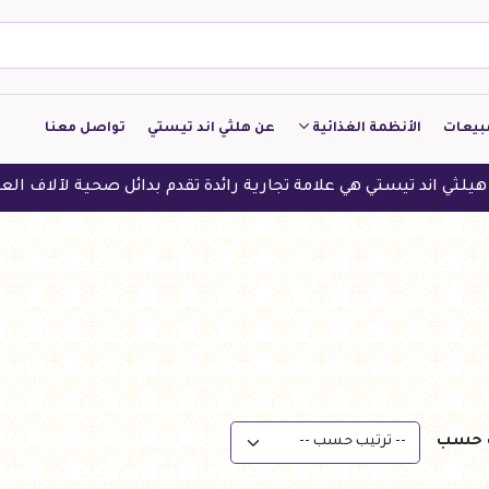
بيعات
الأنظمة الغذائية
عن هلثي اند تيستي
تواصل معنا
كيتو
ي علامة تجارية رائدة تقدم بدائل صحية لآلاف العملاء في الدول الع
منخفض الكربوهيدرات
منخفض البروتين
النباتين
النظام النباتي
ب حسب