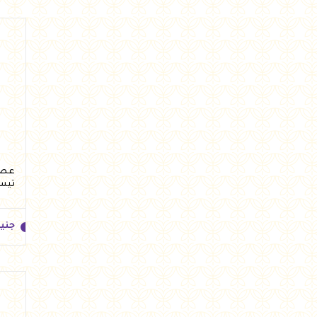
جني
تيس
جني