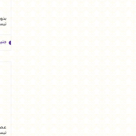
تيس
جني
جني
تيس