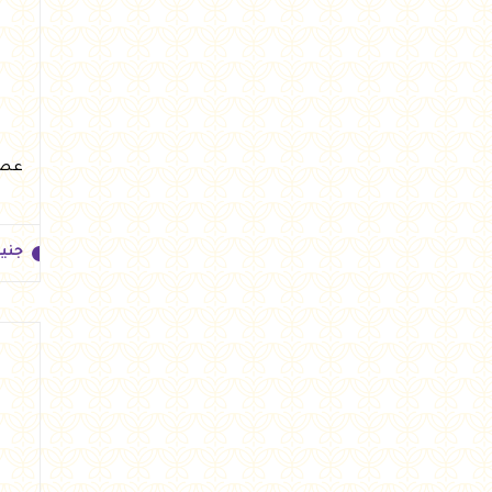
جني
عصير رمان 0
جني
جني