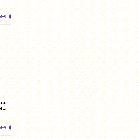
جني
جني
جرام
جني