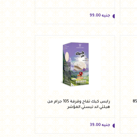
جنيه
99.00
جنيه
99.00
أضف للسلة
كولاتة دارك استيفيا 95% وزن 85
رايس كيك تفاح وقرفة 105 جرام من
هيلثي اند تيستي المؤشر
جنيه
39.00