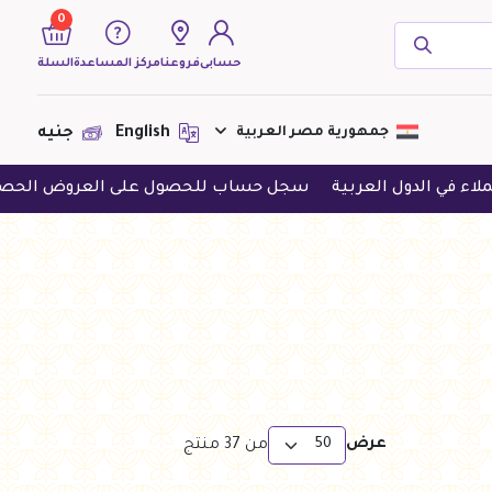
0
حسابى
فروعنا
مركز المساعدة
السلة
( 0 منتجات )
جمهورية مصر العربية
English
جنيه
ربية
سجل حساب للحصول على العروض الحصرية
حمل التطب
لا يوجد منتجات لعرضها فى الوقت
الحالى
عرض
من
37
منتج