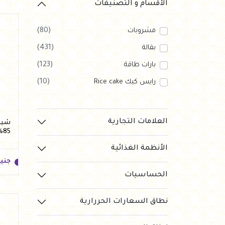
العروض Offers
الأقسام و التصنيفات
جزارة
مشروبات
(80)
رايس كيك Rice cake
بقالة
(431)
بارات طاقة
(123)
هيلثي كولا
رايس كيك Rice cake
(10)
العلامات التجارية
شيكو
85% وزن 40 جرام من هيلثي اند تيستي
الأنظمة الغذائية
جني
الحساسيات
نطاق السعارات الحررارية