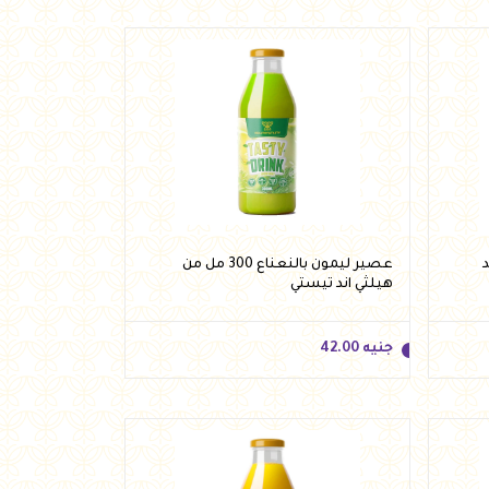
جنيه
39.00
أضف للسلة
د
عصير ليمون بالنعناع 300 مل من
هيلثي اند تيستي
جنيه
42.00