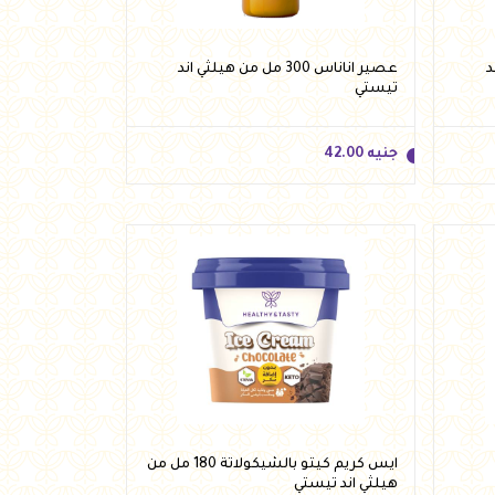
ند
عصير اناناس 300 مل من هيلثي اند
تيستي
جنيه
42.00
جنيه
42.00
أضف للسلة
ايس كريم كيتو بالشيكولاتة 180 مل من
هيلثي اند تيستي