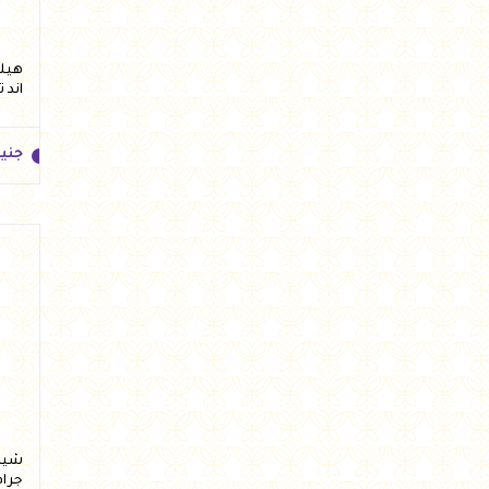
اند 
جني
جني
جرام