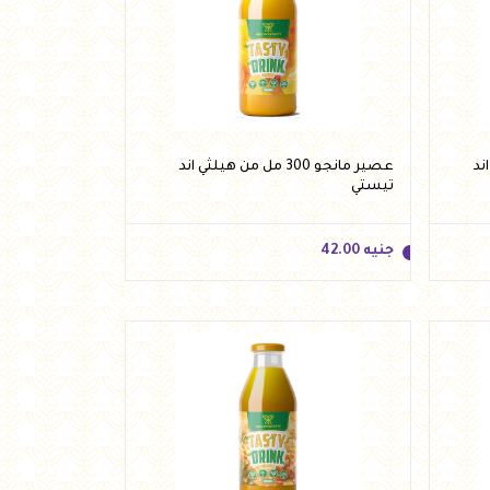
جنيه
42.00
أضف للسلة
 اند
عصير مانجو 300 مل من هيلثي اند
تيستي
جنيه
42.00
جنيه
42.00
أضف للسلة