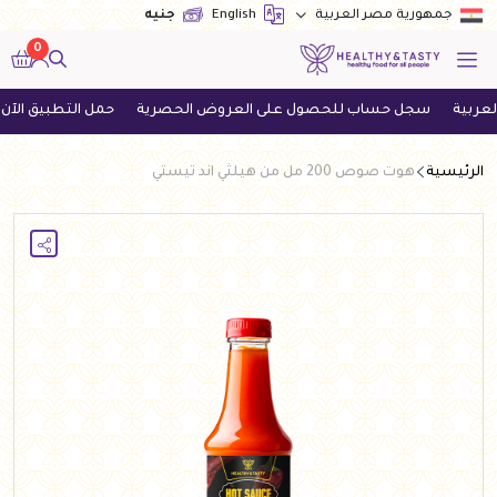
English
جنيه
جمهورية مصر العربية
0
سجل حساب للحصول على العروض الحصرية
حمل التطبيق الآن واحصل
الرئيسية
هوت صوص 200 مل من هيلثي اند تيستي