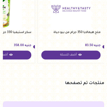
ملح هيمالايا 350 جرام من بيو حياة
سكر استيفيا 330 جرام من فيردي
جنيه
83.50
جنيه
358.00
أضف للسلة
أضف ل
جنيه
83.50
جنيه
358.00
منتجات تم تصفحها