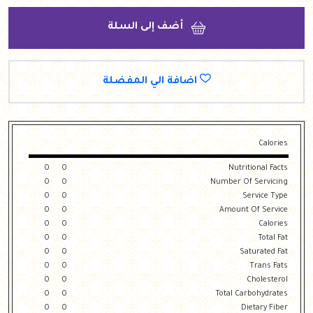
أضف إلى السلة
اضافة الي المفضلة
Calories
0
0
Nutritional Facts
0
0
Number Of Servicing
0
0
Service Type
0
0
Amount Of Service
0
0
Calories
0
0
Total Fat
0
0
Saturated Fat
0
0
Trans Fats
0
0
Cholesterol
0
0
Total Carbohydrates
0
0
Dietary Fiber