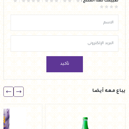
تقييمك لهذا المنتج :
تأكيد
يباع معه أيضا