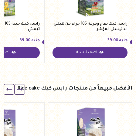
رايس كيك تفاح وقرفة 105 جرام من هيلثي
رايس 
اند تيستي المؤشر
تيستي
جنيه
39.00
جنيه
39.00
أضف للسلة
أضف ل
جنيه
39.00
جنيه
39.00
الأفضل مبيعاً من منتجات رايس كيك Rice cake