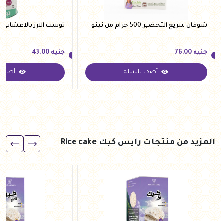
شوفان سريع التحضير 500 جرام من نينو
توست الارز بالاعشاب 125 جرام من كينج ام
جنيه
76.00
جنيه
43.00
أضف للسلة
أضف ل
جنيه
76.00
جنيه
43.00
المزيد من منتجات رايس كيك Rice cake