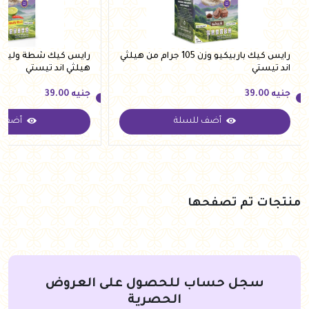
رايس كيك باربيكيو وزن 105 جرام من هيلثي
اند تيستي
هيلثي اند تيستي
جنيه
39.00
جنيه
39.00
أضف للسلة
أضف ل
جنيه
39.00
جنيه
39.00
منتجات تم تصفحها
سجل حساب للحصول على العروض
الحصرية