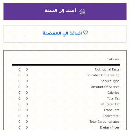
أضف إلى السلة
اضافة الي المفضلة
Calories
0
0
Nutritional Facts
0
0
Number Of Servicing
0
0
Service Type
0
0
Amount Of Service
0
0
Calories
0
0
Total Fat
0
0
Saturated Fat
0
0
Trans Fats
0
0
Cholesterol
0
0
Total Carbohydrates
0
0
Dietary Fiber