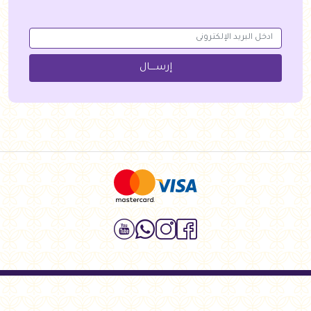
إرســــال