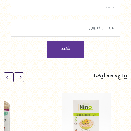
تأكيد
يباع معه أيضا