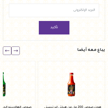
تأكيد
يباع معه أيضا
هوت صوص 200 مل من هيلثي اند تيستي