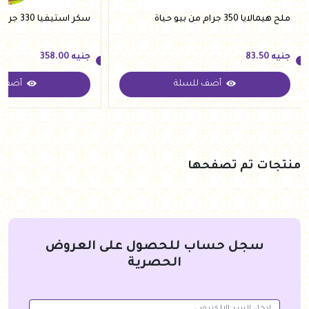
ملح هيمالايا 350 جرام من بيو حياة
سكر استيفيا 330 جرام من فيردي
جنيه
83.50
جنيه
358.00
أضف للسلة
أضف ل
جنيه
83.50
جنيه
358.00
منتجات تم تصفحها
سجل حساب للحصول على العروض
الحصرية