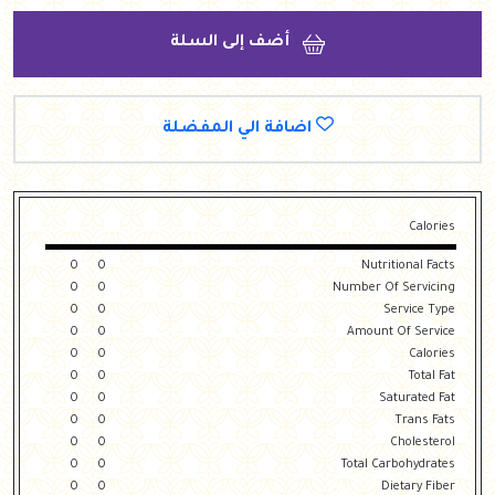
أضف إلى السلة
اضافة الي المفضلة
Calories
0
0
Nutritional Facts
0
0
Number Of Servicing
0
0
Service Type
0
0
Amount Of Service
0
0
Calories
0
0
Total Fat
0
0
Saturated Fat
0
0
Trans Fats
0
0
Cholesterol
0
0
Total Carbohydrates
0
0
Dietary Fiber