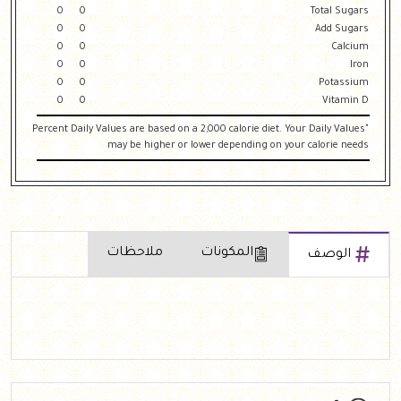
0
0
Total Sugars
0
0
Add Sugars
0
0
Calcium
0
0
Iron
0
0
Potassium
0
0
Vitamin D
"Percent Daily Values are based on a 2,000 calorie diet. Your Daily Values
may be higher or lower depending on your calorie needs
المكونات
ملاحظات
الوصف