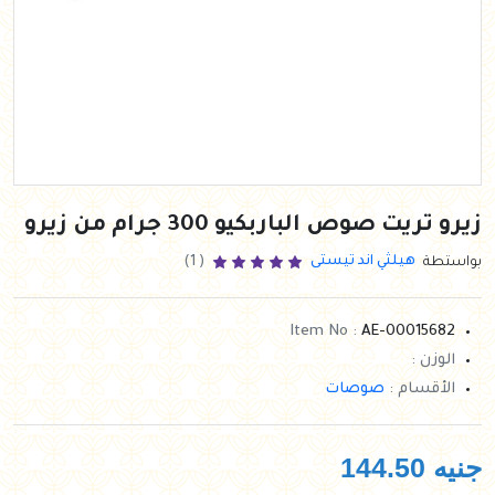
زيرو تريت صوص الباربكيو 300 جرام من زيرو
هيلثي اند تيستى
بواستطة
( 1)
Item No :
AE-00015682
الوزن :
الأقسام :
صوصات
جنيه
144.50