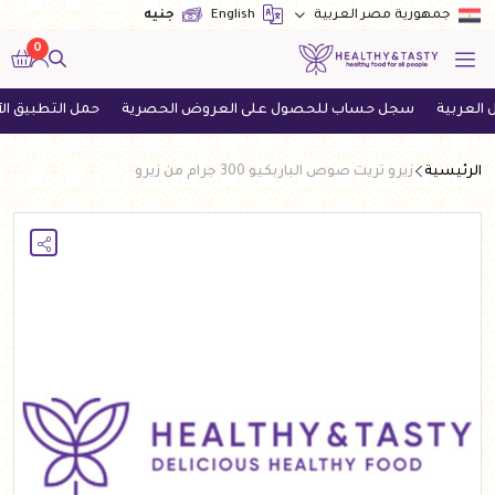
English
جنيه
جمهورية مصر العربية
0
ة
سجل حساب للحصول على العروض الحصرية
حمل التطبيق الآن واح
الرئيسية
زيرو تريت صوص الباربكيو 300 جرام من زيرو