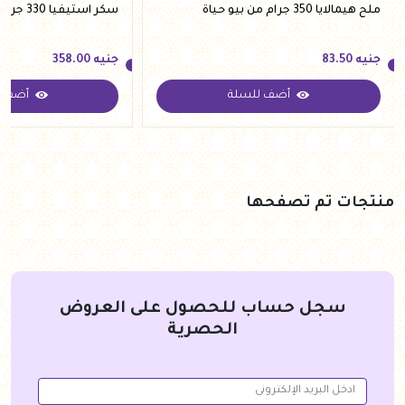
ملح هيمالايا 350 جرام من بيو حياة
سكر استيفيا 330 جرام من فيردي
جنيه
83.50
جنيه
358.00
أضف للسلة
أضف ل
جنيه
83.50
جنيه
358.00
منتجات تم تصفحها
سجل حساب للحصول على العروض
الحصرية