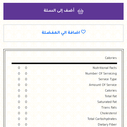
أضف إلى السلة
اضافة الي المفضلة
Calories
0
0
Nutritional Facts
0
0
Number Of Servicing
0
0
Service Type
0
0
Amount Of Service
0
0
Calories
0
0
Total Fat
0
0
Saturated Fat
0
0
Trans Fats
0
0
Cholesterol
0
0
Total Carbohydrates
0
0
Dietary Fiber