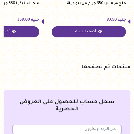
ملح هيمالايا 350 جرام من بيو حياة
سكر استيفيا 330 جرام من فيردي
جنيه
83.50
جنيه
358.00
أضف للسلة
أضف ل
جنيه
83.50
جنيه
358.00
منتجات تم تصفحها
سجل حساب للحصول على العروض
الحصرية