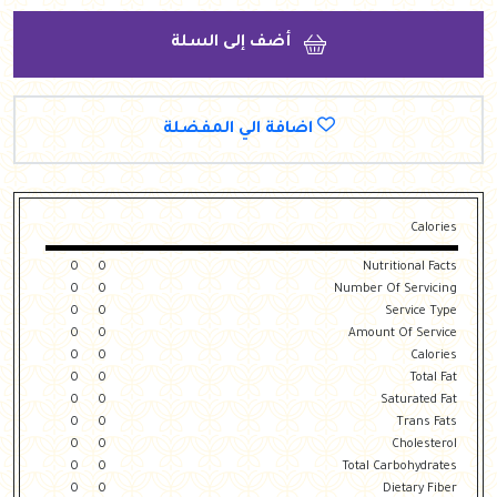
أضف إلى السلة
اضافة الي المفضلة
Calories
0
0
Nutritional Facts
0
0
Number Of Servicing
0
0
Service Type
0
0
Amount Of Service
0
0
Calories
0
0
Total Fat
0
0
Saturated Fat
0
0
Trans Fats
0
0
Cholesterol
0
0
Total Carbohydrates
0
0
Dietary Fiber