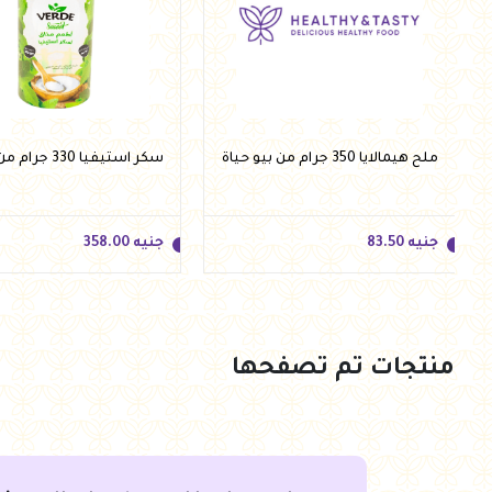
ملح هيمالايا 350 جرام من بيو حياة
سكر استيفيا 330 جرام من فيردي
جنيه
83.50
جنيه
358.00
منتجات تم تصفحها
جنيه
83.50
جنيه
358.00
أضف للسلة
أضف للسلة