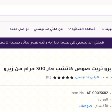
بيعات
الأنظمة الغذائية
عن هلثي اند تيستي
تواصل معنا
كيتو
ند تيستي هي علامة تجارية رائدة تقدم بدائل صحية لآلاف العملاء في 
منخفض الكربوهيدرات
منخفض البروتين
رو تريت صوص كاتشب حار 300 جرام من زيرو
النباتين
هيلثي اند تيستى
واستطة
( 0)
النظام النباتي
Item No :
AE-00015682
الوزن :
الأقسام :
صوصات