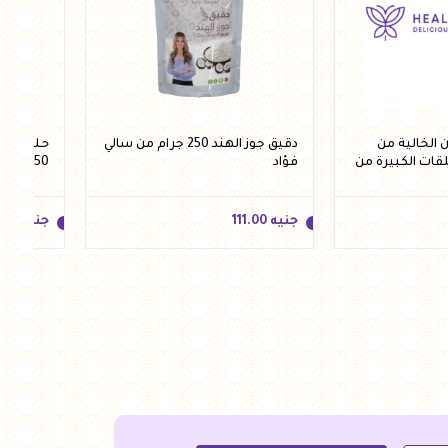
الخالية من
دقيق جوز الهند 250 جرام من سالي
حلقات ش
لقات الكبيرة من
فؤاد
250 جرام من فيردي
جنيه
111.00
جنيه
.50
جنيه
111.00
جنيه
.50
للسلة
أضف للسلة