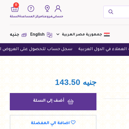
0
حسابى
فروعنا
مركز المساعدة
السلة
( 0 منتجات )
جمهورية مصر العربية
English
جنيه
الدول العربية
سجل حساب للحصول على العروض الحصرية
ح
لا يوجد منتجات لعرضها فى الوقت
الحالى
جنيه
143.50
أضف إلى السلة
اضافة الي المفضلة