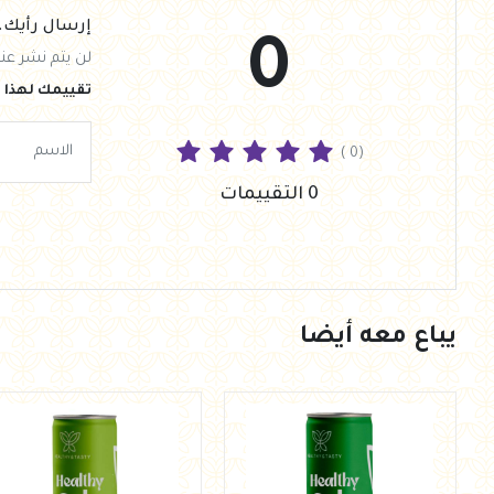
إرسال رأيك.
0
لن يتم نشر عنو
تقييمك لهذا ا
( 0)
0 التقييمات
يباع معه أيضا