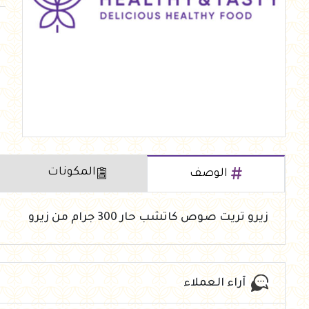
العروض Offers
جزارة
رايس كيك Rice cake
هيلثي كولا
المكونات
الوصف
زيرو تريت صوص كاتشب حار 300 جرام من زيرو
آراء العملاء