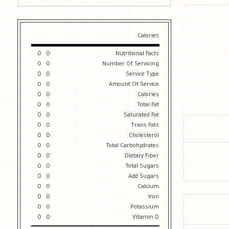
Calories
0
0
Nutritional Facts
0
0
Number Of Servicing
0
0
Service Type
0
0
Amount Of Service
0
0
Calories
0
0
Total Fat
0
0
Saturated Fat
0
0
Trans Fats
0
0
Cholesterol
0
0
Total Carbohydrates
0
0
Dietary Fiber
0
0
Total Sugars
0
0
Add Sugars
0
0
Calcium
0
0
Iron
0
0
Potassium
0
0
Vitamin D