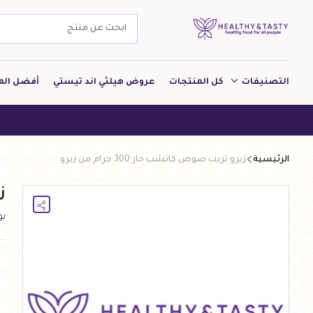
التصنيفات
كل المنتجات
عروض هيلثي اند تيستي
أفضل الم
مشروبات
هيلثي ا
مخبوزات
الرئيسية
زيرو تريت صوص كاتشب حار 300 جرام من زيرو
معجنات Pastry
زي
بقالة
ب
ألبان
بارات طاقة
دواجن