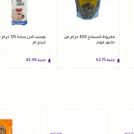
مكرونة السبانخ 400 جرام من
توست الارز سادة 125
دكتور فودز
كينج ام
جنيه
62.75
جنيه
43.00
جنيه
62.75
جنيه
43.00
أضف للسلة
أضف للسلة