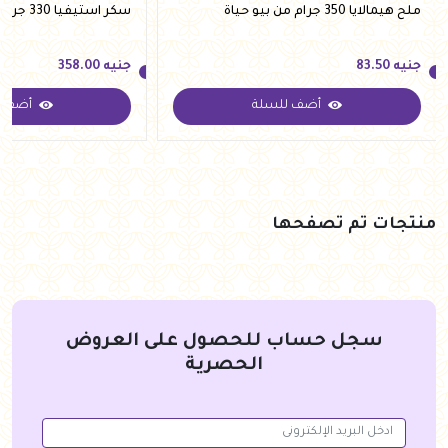
ملح هيمالايا 350 جرام من بيو حياة
سكر استيفيا 330 جرام من فيردي
جنيه
83.50
جنيه
358.00
أضف للسلة
أضف ل
جنيه
83.50
جنيه
358.00
منتجات تم تصفحها
سجل حساب للحصول على العروض
الحصرية