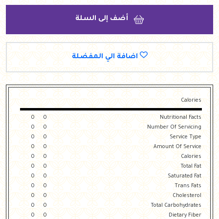
أضف إلى السلة
اضافة الي المفضلة
Calories
0
0
Nutritional Facts
0
0
Number Of Servicing
0
0
Service Type
0
0
Amount Of Service
0
0
Calories
0
0
Total Fat
0
0
Saturated Fat
0
0
Trans Fats
0
0
Cholesterol
0
0
Total Carbohydrates
0
0
Dietary Fiber