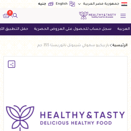
English
جنيه
جمهورية مصر العربية
0
سجل حساب للحصول على العروض الحصرية
حمل التطبيق الآن واحص
الرئيسية
باربيكيو سموكي شيبوتل ناتوريستا 355 جم