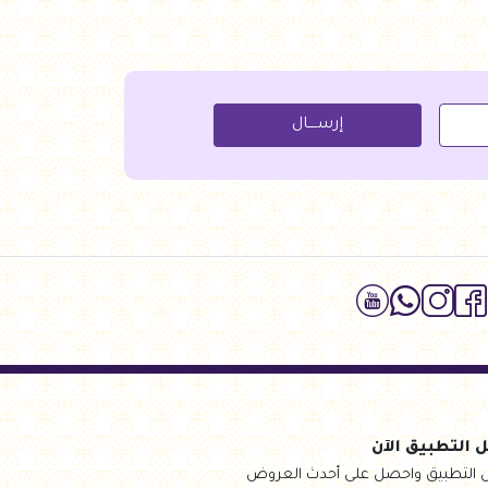
جنيه
111.00
جنيه
.50
للسلة
أضف للسلة
إرســــال
 التطبيق الآن
 التطبيق واحصل على أحدث العروض