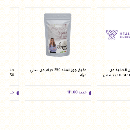
جنيه
123.00
جنيه
.00
للسلة
أضف للسلة
الخالية من
دقيق جوز الهند 250 جرام من سالي
حلقات ش
لقات الكبيرة من
فؤاد
250 جرام من فيردي
جنيه
111.00
جنيه
.50