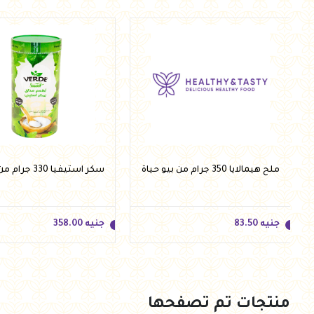
جنيه
80.00
جنيه
140.00
أضف للسلة
أضف للسلة
ملح هيمالايا 350 جرام من بيو حياة
سكر استيفيا 330 جرام من فيردي
جنيه
83.50
جنيه
358.00
منتجات تم تصفحها