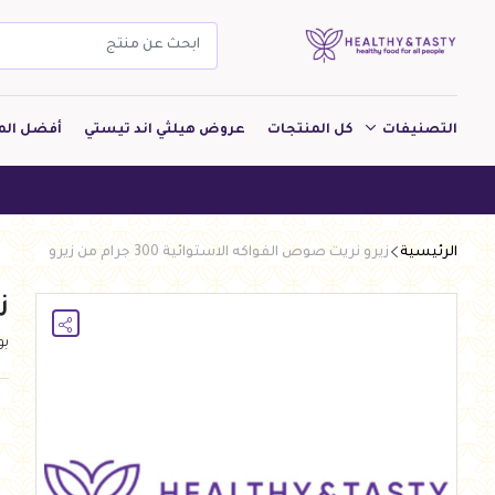
التصنيفات
كل المنتجات
عروض هيلثي اند تيستي
أفضل الم
مشروبات
هيلثي
مخبوزات
الرئيسية
زيرو نريت صوص الفواكه الاستوائية 300 جرام من زيرو
معجنات Pastry
زي
بقالة
ب
ألبان
بارات طاقة
دواجن