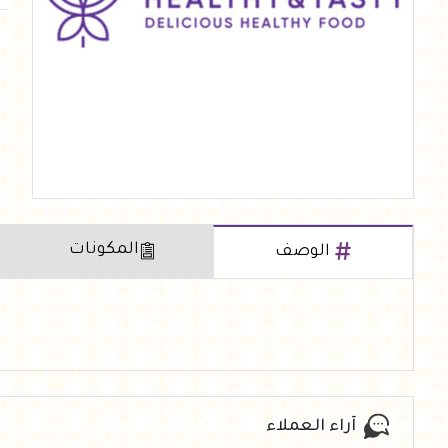
العروض Offers
جزارة
رايس كيك Rice cake
هيلثي كولا
المكونات
الوصف
آراء العملاء