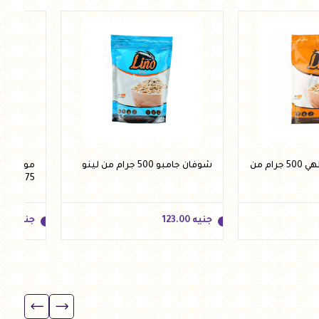
شوفان سريع الطهي 500 جرام من
شوفان جامبو 500 جرام من لينو
موسلي م
375 جرام من لينو
جنيه
123.00
جنيه
.00