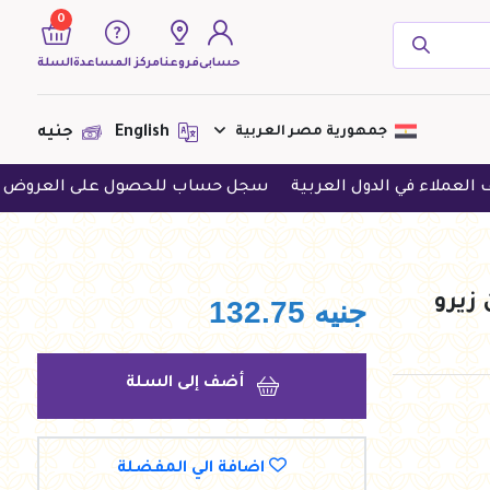
0
حسابى
فروعنا
مركز المساعدة
السلة
( 0 منتجات )
جمهورية مصر العربية
English
جنيه
في الدول العربية
سجل حساب للحصول على العروض الحصرية
لا يوجد منتجات لعرضها فى الوقت
الحالى
جنيه
132.75
أضف إلى السلة
اضافة الي المفضلة