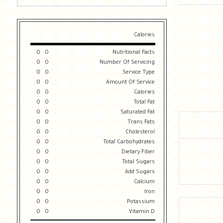
Calories
0
0
Nutritional Facts
0
0
Number Of Servicing
0
0
Service Type
0
0
Amount Of Service
0
0
Calories
0
0
Total Fat
0
0
Saturated Fat
0
0
Trans Fats
0
0
Cholesterol
0
0
Total Carbohydrates
0
0
Dietary Fiber
0
0
Total Sugars
0
0
Add Sugars
0
0
Calcium
0
0
Iron
0
0
Potassium
0
0
Vitamin D