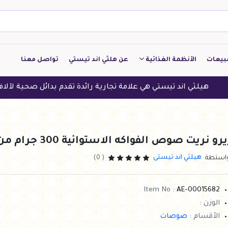
بيعات
الأنظمة الغذائية
عن هلثي اند تيستي
تواصل معنا
كيتو
 اند تيستي هي علامة تجارية رائدة تقدم بدائل صحية لآلاف العملاء 
منخفض الكربوهيدرات
منخفض البروتين
رو نريت صوص الفواكه الاستوائية 300 جرام من زيرو
النباتين
هيلثي اند تيستى
واستطة
( 0)
النظام النباتي
Item No :
AE-00015682
الوزن :
الأقسام :
صوصات