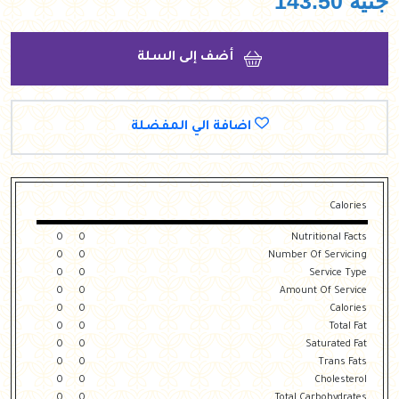
جنيه
143.50
أضف إلى السلة
اضافة الي المفضلة
Calories
0
0
Nutritional Facts
0
0
Number Of Servicing
0
0
Service Type
0
0
Amount Of Service
0
0
Calories
0
0
Total Fat
0
0
Saturated Fat
0
0
Trans Fats
0
0
Cholesterol
0
0
Total Carbohydrates