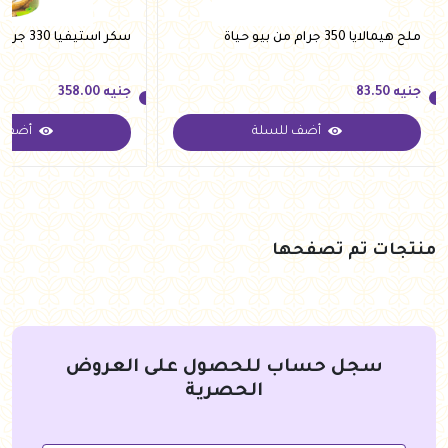
ملح هيمالايا 350 جرام من بيو حياة
سكر استيفيا 330 جرام من فيردي
جنيه
83.50
جنيه
358.00
أضف للسلة
أضف ل
جنيه
83.50
جنيه
358.00
منتجات تم تصفحها
سجل حساب للحصول على العروض
الحصرية