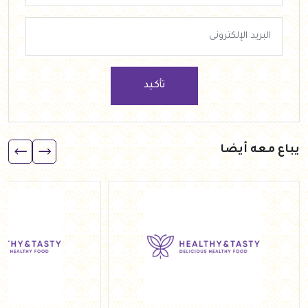
تأكيد
يباع معه أيضا