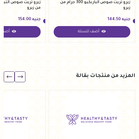
زيرو تريت صوص الباربكيو 300 جرام من
زيرو
من زيرو
جنيه
144.50
جنيه
154.00
أضف للسلة
أضف ل
جنيه
144.50
جنيه
154.00
المزيد من منتجات بقالة