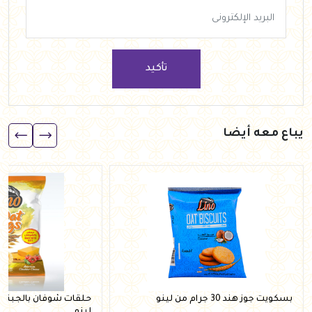
تأكيد
يباع معه أيضا
بسكويت جوز هند 30 جرام من لينو