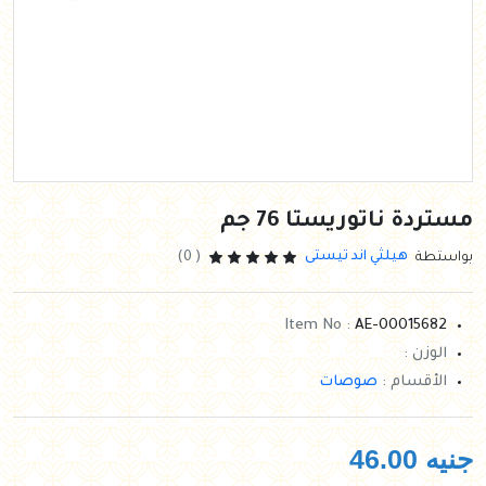
مستردة ناتوريستا 76 جم
هيلثي اند تيستى
بواستطة
( 0)
Item No :
AE-00015682
الوزن :
الأقسام :
صوصات
جنيه
46.00