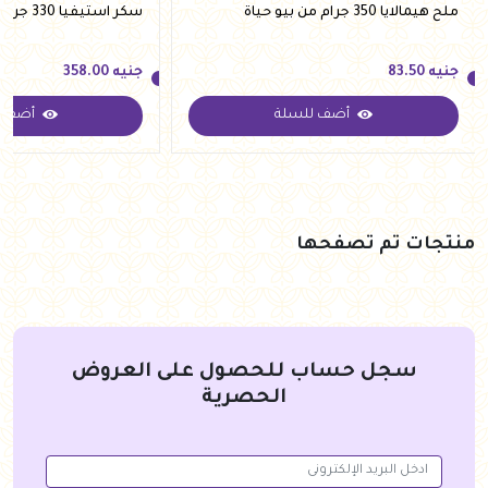
ملح هيمالايا 350 جرام من بيو حياة
سكر استيفيا 330 جرام من فيردي
جنيه
83.50
جنيه
358.00
أضف للسلة
أضف ل
جنيه
83.50
جنيه
358.00
منتجات تم تصفحها
سجل حساب للحصول على العروض
الحصرية