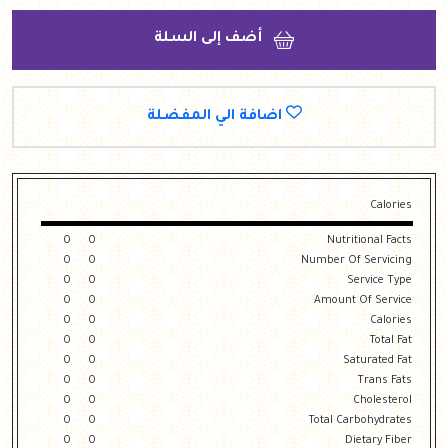
أضف إلى السلة
اضافة الي المفضلة
Calories
0
0
Nutritional Facts
0
0
Number Of Servicing
0
0
Service Type
0
0
Amount Of Service
0
0
Calories
0
0
Total Fat
0
0
Saturated Fat
0
0
Trans Fats
0
0
Cholesterol
0
0
Total Carbohydrates
0
0
Dietary Fiber