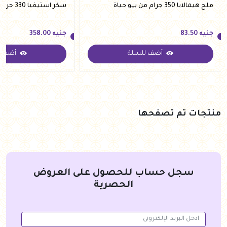
ملح هيمالايا 350 جرام من بيو حياة
سكر استيفيا 330 جرام من فيردي
جنيه
83.50
جنيه
358.00
أضف للسلة
أضف ل
جنيه
83.50
جنيه
358.00
منتجات تم تصفحها
سجل حساب للحصول على العروض
الحصرية