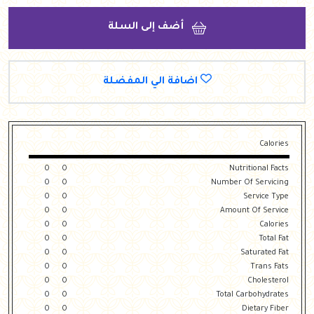
أضف إلى السلة
اضافة الي المفضلة
Calories
0
0
Nutritional Facts
0
0
Number Of Servicing
0
0
Service Type
0
0
Amount Of Service
0
0
Calories
0
0
Total Fat
0
0
Saturated Fat
0
0
Trans Fats
0
0
Cholesterol
0
0
Total Carbohydrates
0
0
Dietary Fiber