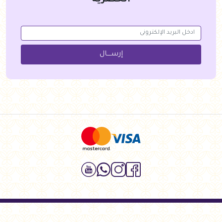
الحصرية
إرســــال