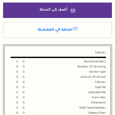
أضف إلى السلة
اضافة الي المفضلة
Calories
0
0
Nutritional Facts
0
0
Number Of Servicing
0
0
Service Type
0
0
Amount Of Service
0
0
Calories
0
0
Total Fat
0
0
Saturated Fat
0
0
Trans Fats
0
0
Cholesterol
0
0
Total Carbohydrates
0
0
Dietary Fiber