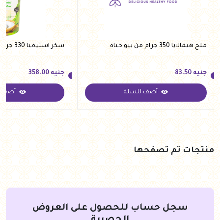
ملح هيمالايا 350 جرام من بيو حياة
سكر استيفيا 330 جرام من فيردي
جنيه
83.50
جنيه
358.00
أضف للسلة
أضف ل
جنيه
83.50
جنيه
358.00
منتجات تم تصفحها
سجل حساب للحصول على العروض