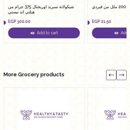
يردي
شيكولاتة سبريد اوريجنال 375 جرام من
هيلثي اند تيستي
EGP
300.00
EGP
21.50
Add to cart
Add t
EGP
300.00
EGP
21.50
More Grocery products