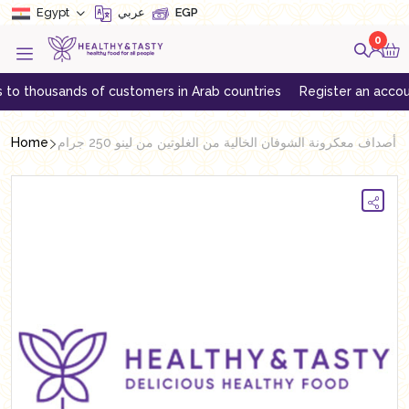
Egypt
عربي
EGP
0
housands of customers in Arab countries
Register an account to g
Home
أصداف معكرونة الشوفان الخالية من الغلوتين من لينو 250 جرام