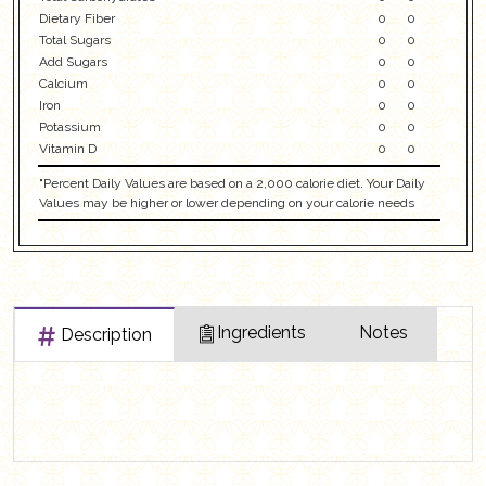
Dietary Fiber
0
0
Total Sugars
0
0
Add Sugars
0
0
Calcium
0
0
Iron
0
0
Potassium
0
0
Vitamin D
0
0
"Percent Daily Values are based on a 2,000 calorie diet. Your Daily
Values may be higher or lower depending on your calorie needs
Ingredients
Notes
Description