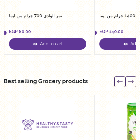
ن ايما
تمر الوادي 700 جرام من ايما
EGP
80.00
EGP
140.00
Add to cart
Add t
EGP
80.00
EGP
140.00
Best selling Grocery products