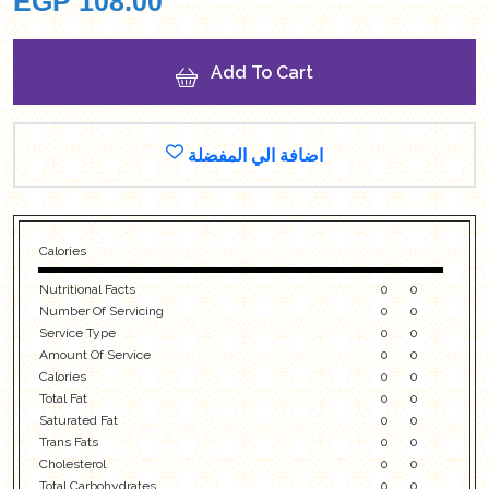
EGP
108.00
Add To Cart
اضافة الي المفضلة
Calories
Nutritional Facts
0
0
Number Of Servicing
0
0
Service Type
0
0
Amount Of Service
0
0
Calories
0
0
Total Fat
0
0
Saturated Fat
0
0
Trans Fats
0
0
Cholesterol
0
0
Total Carbohydrates
0
0