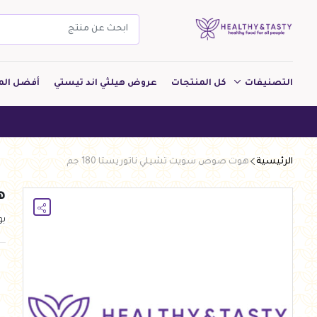
التصنيفات
كل المنتجات
عروض هيلثي اند تيستي
أفضل الم
مشروبات
هيلثي ان
مخبوزات
الرئيسية
هوت صوص سويت تشيلي ناتوريستا 180 جم
معجنات Pastry
ه
بقالة
ب
ألبان
بارات طاقة
دواجن