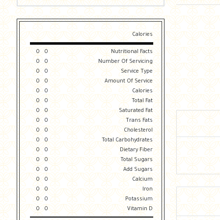
Calories
0
0
Nutritional Facts
0
0
Number Of Servicing
0
0
Service Type
0
0
Amount Of Service
0
0
Calories
0
0
Total Fat
0
0
Saturated Fat
0
0
Trans Fats
0
0
Cholesterol
0
0
Total Carbohydrates
0
0
Dietary Fiber
0
0
Total Sugars
0
0
Add Sugars
0
0
Calcium
0
0
Iron
0
0
Potassium
0
0
Vitamin D