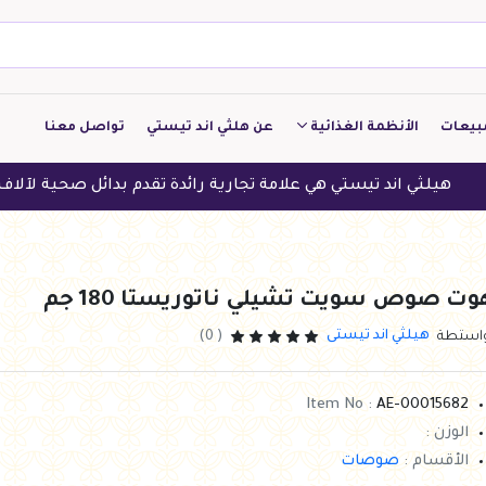
بيعات
الأنظمة الغذائية
عن هلثي اند تيستي
تواصل معنا
كيتو
د تيستي هي علامة تجارية رائدة تقدم بدائل صحية لآلاف العملاء في 
منخفض الكربوهيدرات
منخفض البروتين
وت صوص سويت تشيلي ناتوريستا 180 جم
النباتين
هيلثي اند تيستى
واستطة
( 0)
النظام النباتي
Item No :
AE-00015682
الوزن :
الأقسام :
صوصات