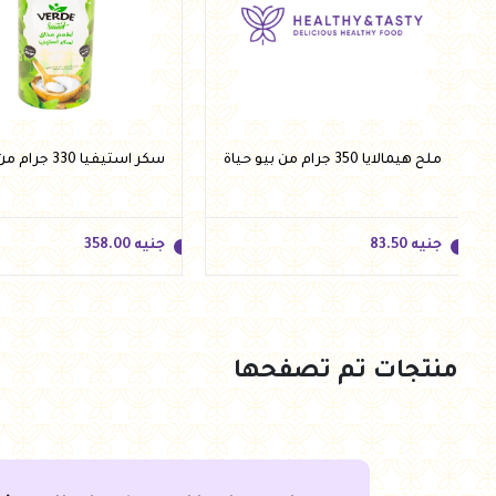
ملح هيمالايا 350 جرام من بيو حياة
سكر استيفيا 330 جرام من فيردي
جنيه
83.50
جنيه
358.00
منتجات تم تصفحها
جنيه
83.50
جنيه
358.00
أضف للسلة
أضف للسلة