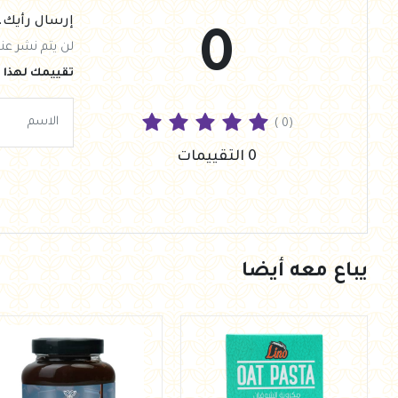
إرسال رأيك.
0
لن يتم نشر عنو
تقييمك لهذا ا
( 0)
0 التقييمات
يباع معه أيضا