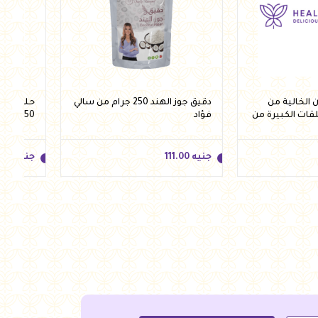
الخالية من
دقيق جوز الهند 250 جرام من سالي
حلقات ش
لقات الكبيرة من
فؤاد
250 جرام من فيردي
جنيه
111.00
جنيه
.50
جنيه
111.00
جنيه
.50
للسلة
أضف للسلة