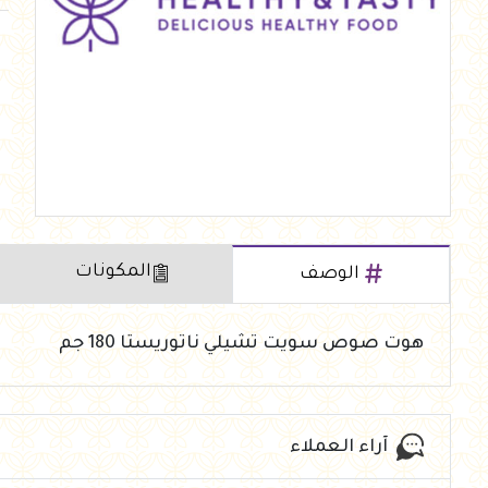
العروض Offers
جزارة
رايس كيك Rice cake
هيلثي كولا
المكونات
الوصف
هوت صوص سويت تشيلي ناتوريستا 180 جم
آراء العملاء