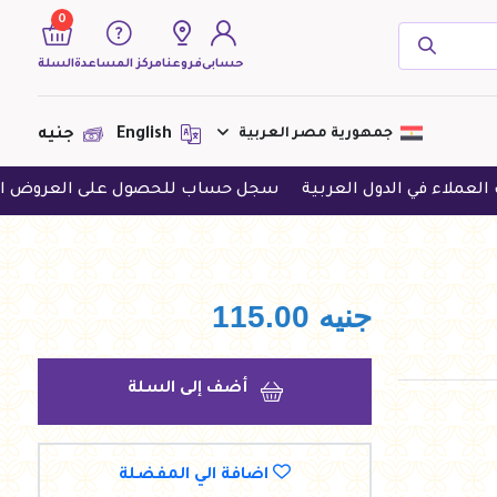
0
حسابى
فروعنا
مركز المساعدة
السلة
( 0 منتجات )
جمهورية مصر العربية
English
جنيه
الدول العربية
سجل حساب للحصول على العروض الحصرية
حم
لا يوجد منتجات لعرضها فى الوقت
الحالى
جنيه
115.00
أضف إلى السلة
اضافة الي المفضلة