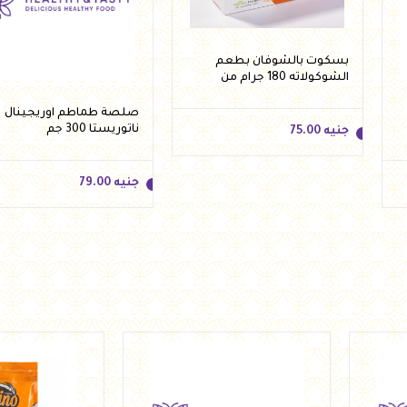
بسكوت بالشوفان بطعم
الشوكولاته 180 جرام من
فيردي
صلصة طماطم اوريجينال
ناتوريستا 300 جم
جنيه
75.00
جنيه
79.00
جنيه
75.00
أضف للسلة
جنيه
79.00
أضف للسلة