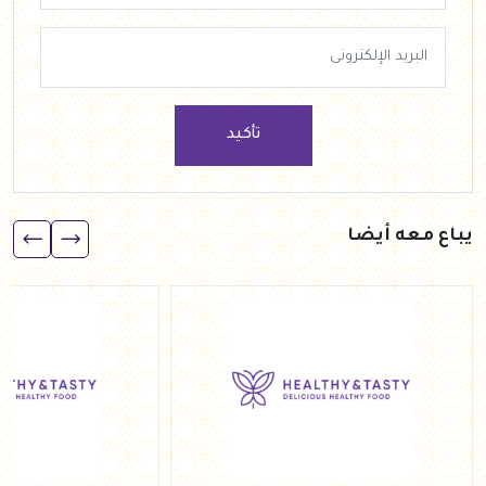
تأكيد
يباع معه أيضا