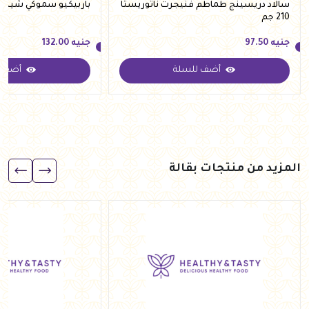
سالاد دريسينج طماطم فنيجرت ناتوريستا
باربيكيو سموكي شيبوتل نات
210 جم
جنيه
97.50
جنيه
132.00
أضف للسلة
أضف ل
جنيه
97.50
جنيه
132.00
المزيد من منتجات بقالة