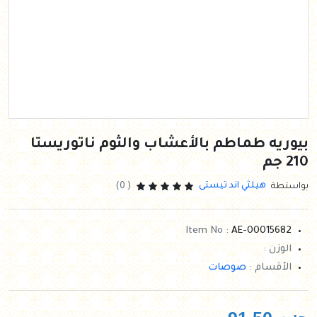
بيوريه طماطم بالأعشاب والثوم ناتوريستا
210 جم
هيلثي اند تيستى
بواستطة
( 0)
Item No :
AE-00015682
الوزن :
الأقسام :
صوصات