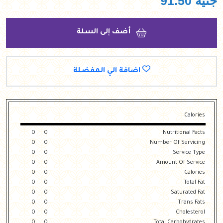
جنيه
91.50
أضف إلى السلة
اضافة الي المفضلة
Calories
0
0
Nutritional Facts
0
0
Number Of Servicing
0
0
Service Type
0
0
Amount Of Service
0
0
Calories
0
0
Total Fat
0
0
Saturated Fat
0
0
Trans Fats
0
0
Cholesterol
0
0
Total Carbohydrates