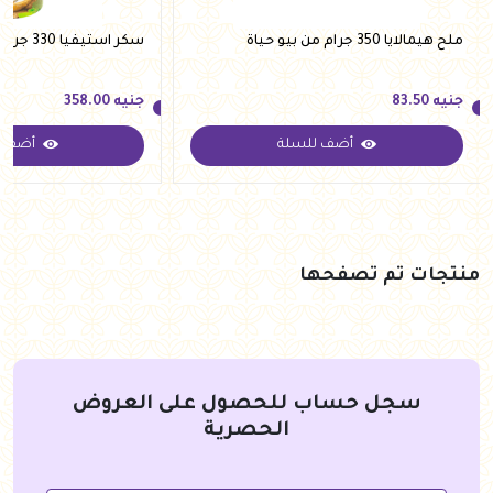
ملح هيمالايا 350 جرام من بيو حياة
سكر استيفيا 330 جرام من فيردي
جنيه
83.50
جنيه
358.00
أضف للسلة
أضف ل
جنيه
83.50
جنيه
358.00
منتجات تم تصفحها
سجل حساب للحصول على العروض
الحصرية