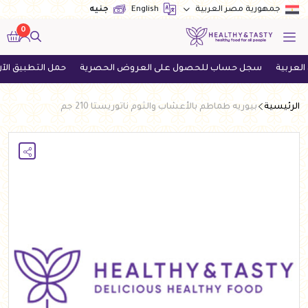
English
جنيه
جمهورية مصر العربية
0
سجل حساب للحصول على العروض الحصرية
حمل التطبيق الآن واحص
الرئيسية
بيوريه طماطم بالأعشاب والثوم ناتوريستا 210 جم